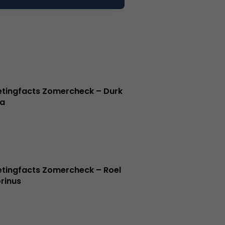
tingfacts Zomercheck – Durk
a
tingfacts Zomercheck – Roel
rinus