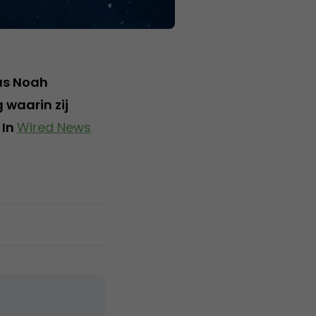
dus Noah
 waarin zij
 In
Wired News