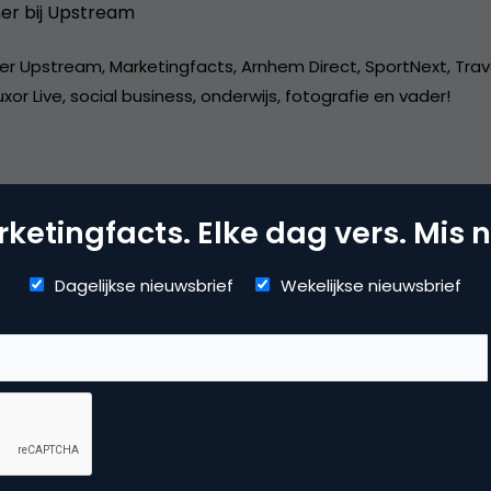
er bij
Upstream
er Upstream, Marketingfacts, Arnhem Direct, SportNext, Trav
xor Live, social business, onderwijs, fotografie en vader!
ketingfacts. Elke dag vers. Mis n
dia
Dagelijkse nieuwsbrief
Wekelijkse nieuwsbrief
ggen
,
social media marketing