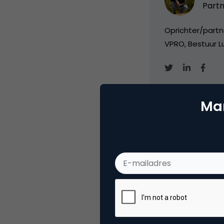
Partn
Oprichter/partn
VPRO, Bestuur Lu
Mar
Categorie
Me
Tags
blo
Plaats reactie