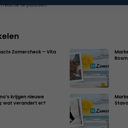
 reactie te plaatsen.
kelen
acts Zomercheck – Vita
Marke
Bosm
no’s krijgen nieuwe
Marke
: wat verandert er?
Stavo