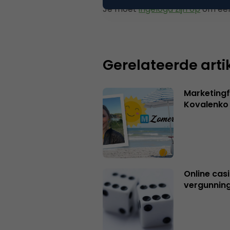
Je moet
ingelogd zijn op
om een
Gerelateerde arti
Marketingf
Kovalenko
Online casi
vergunning