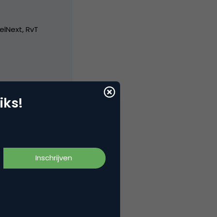
elNext, RvT
iks!