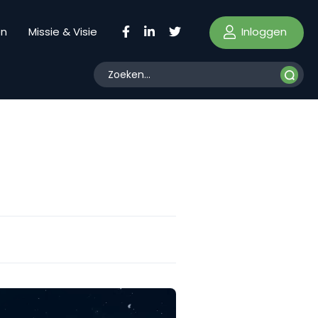
Inloggen
en
Missie & Visie