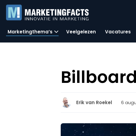
Marketingthema’s
Veelgelezen
Vacatures
Billboar
6 augu
Erik van Roekel