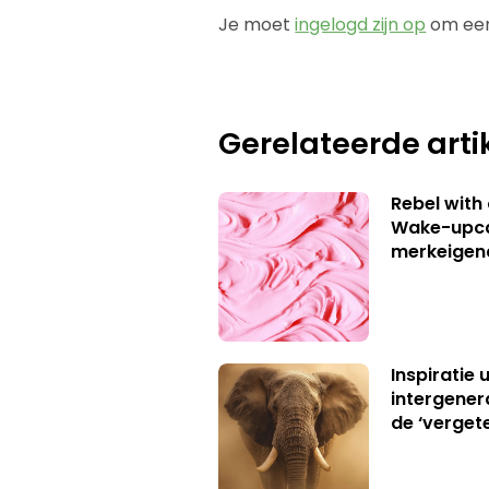
Je moet
ingelogd zijn op
om een
Gerelateerde arti
Rebel with
Wake-upca
merkeigen
Inspiratie 
intergener
de ‘verget