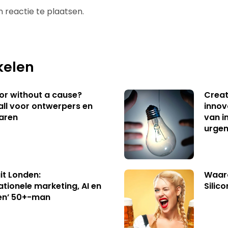
 reactie te plaatsen.
kelen
 or without a cause?
Creat
ll voor ontwerpers en
innov
aren
van i
urgen
uit Londen:
Waaro
ationele marketing, AI en
Silico
en’ 50+-man