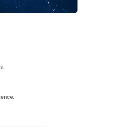
s.
uence.