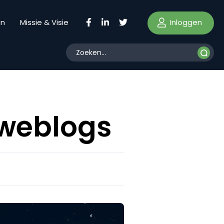
Inloggen
en
Missie & Visie
r weblogs