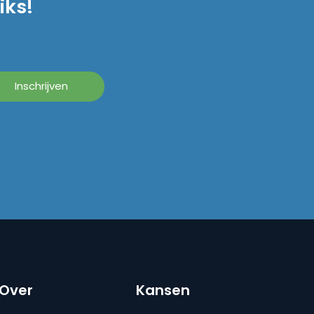
iks!
Over
Kansen