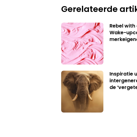
Gerelateerde arti
Rebel with
Wake-upca
merkeigen
Inspiratie 
intergener
de ‘verget