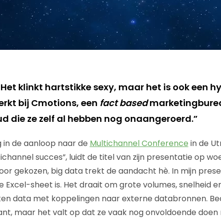
 “Het klinkt hartstikke sexy, maar het is ook een hy
erkt bij Cmotions, een
fact based
marketingburea
ud die ze zelf al hebben nog onaangeroerd.”
 in de aanloop naar de
Multichannel Conference
in de Ut
ichannel succes”, luidt de titel van zijn presentatie op woe
r gekozen, big data trekt de aandacht hè. In mijn present
e Excel-sheet is. Het draait om grote volumes, snelheid e
ten data met koppelingen naar externe databronnen. Bed
ant, maar het valt op dat ze vaak nog onvoldoende doen