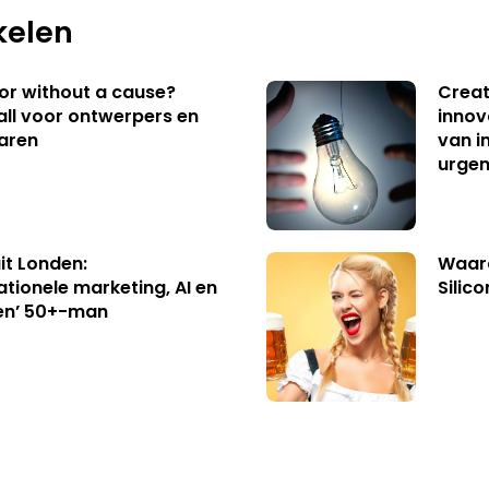
kelen
 or without a cause?
Creat
ll voor ontwerpers en
innov
aren
van i
urgen
uit Londen:
Waaro
ationele marketing, AI en
Silico
en’ 50+-man