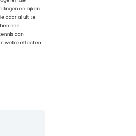
pageren die
llingen en kijken
e daar al uit te
bben een
kennis aan
en welke effecten