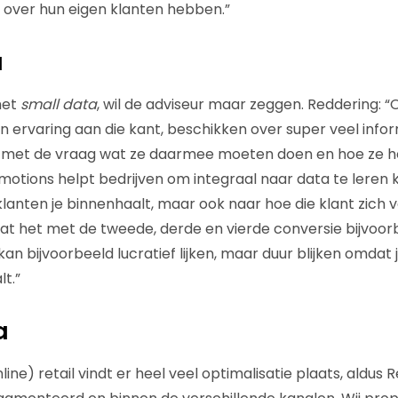
l over hun eigen klanten hebben.”
a
met
small data
, wil de adviseur maar zeggen. Reddering: “O
en ervaring aan die kant, beschikken over super veel info
 met de vraag wat ze daarmee moeten doen en hoe ze h
otions helpt bedrijven om integraal naar data te leren ki
klanten je binnenhaalt, maar ook naar hoe die klant zich 
aat het met de tweede, derde en vierde conversie bijvoor
kan bijvoorbeeld lucratief lijken, maar duur blijken omdat
t.”
a
ine) retail vindt er heel veel optimalisatie plaats, aldus 