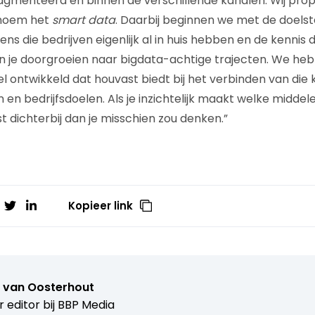
agmenteerd en binnen de verschillende kanalen. Wij pro
 noem het
smart data
. Daarbij beginnen we met de doelste
ns die bedrijven eigenlijk al in huis hebben en de kennis di
un je doorgroeien naar bigdata-achtige trajecten. We he
ntwikkeld dat houvast biedt bij het verbinden van die 
en bedrijfsdoelen. Als je inzichtelijk maakt welke middel
t dichterbij dan je misschien zou denken.”
Kopieer link
n van Oosterhout
r editor bij
BBP Media