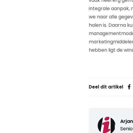
vaak heel erg gefr
integrale aanpak,
we naar alle gegeve
halen is. Daarna k
managementmodel o
marketingmiddelen 
hebben ligt de wins
Deel dit artikel
Arja
Senio