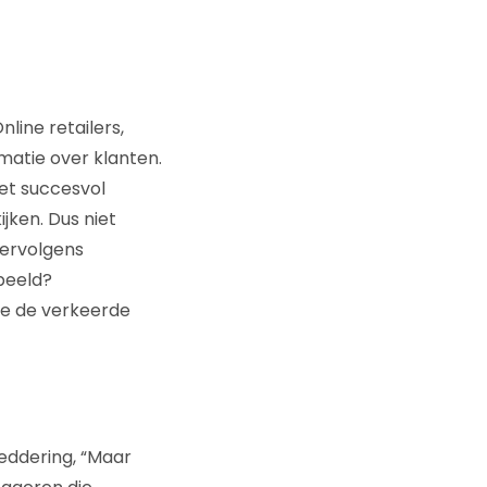
nline retailers,
rmatie over klanten.
et succesvol
jken. Dus niet
vervolgens
beeld?
 je de verkeerde
Reddering, “Maar