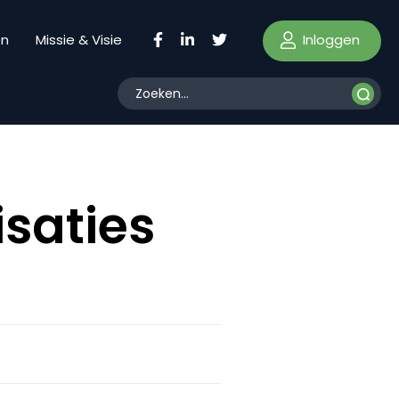
Inloggen
en
Missie & Visie
isaties