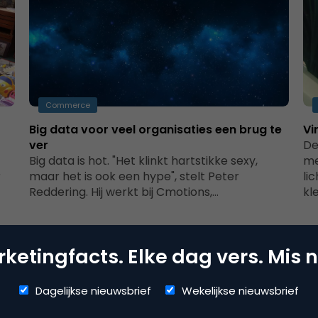
Commerce
Big data voor veel organisaties een brug te
Vi
ver
De
Big data is hot. "Het klinkt hartstikke sexy,
me
r
maar het is ook een hype", stelt Peter
li
Reddering. Hij werkt bij Cmotions,…
kl
ketingfacts. Elke dag vers. Mis n
Dagelijkse nieuwsbrief
Wekelijkse nieuwsbrief