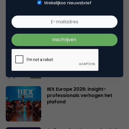
Wekelijkse nieuwsbrief
Online casino’s krijgen nieuwe
vergunning: wat verandert er?
Wat Gen Z écht denkt over
GenAI in reclame
IIEX Europe 2026: insight-
professionals verhogen het
plafond