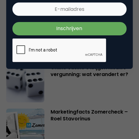
Marketingfacts Zomercheck –
Durk Bosma
Online casino’s krijgen nieuwe
vergunning: wat verandert er?
Marketingfacts Zomercheck –
Roel Stavorinus