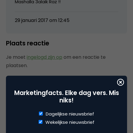
Mashalla 3alaik Raz !!
29 januari 2017 om 12:45
Plaats reactie
Je moet
ingelogd zijn op
om een reactie te
plaatsen.
Marketingfacts. Elke dag vers. Mis
Gerelateerde artikelen
niks!
Marketingfacts Zomercheck –
Dagelijkse nieuwsbrief
Vita Kovalenko
Wekelijkse nieuwsbrief