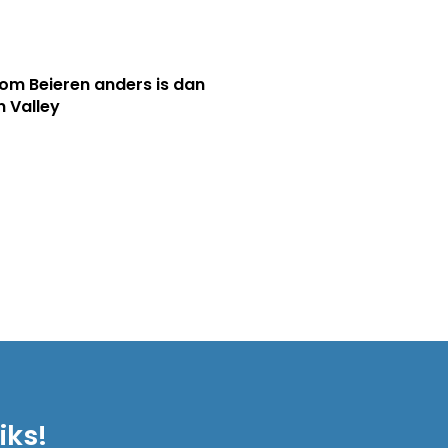
m Beieren anders is dan
n Valley
iks!