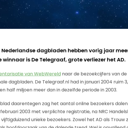
n Nederlandse dagbladen hebben vorig jaar mee
 winnaar is De Telegraaf, grote verliezer het AD.
ventarisatie van WebWereld
naar de bezoekcijfers van de
nale dagbladen. De Telegraaf.nl had in januari 2004 ruim 3,
en half miljoen meer dan in dezelfde periode in 2003.
lad daarentegen zag het aantal online bezoekers dalen
n februari 2003 met verplichte registratie, na NRC Handel
vijftigduizend unieke bezoekers. Zowel het AD als Trouw z
als hoofdoorzaak van de dalende trend. Wel is opvallend