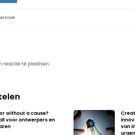
erzoek
 reactie te plaatsen.
kelen
 or without a cause?
Creat
ll voor ontwerpers en
innov
aren
van i
urgen