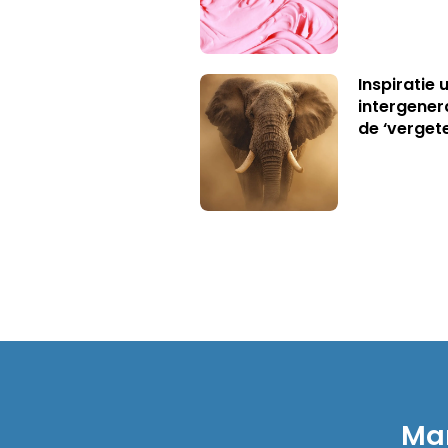
Inspiratie 
intergener
de ‘verget
Mar