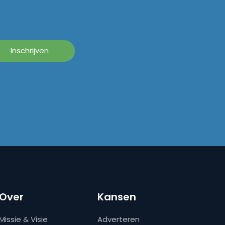
Over
Kansen
Missie & Visie
Adverteren