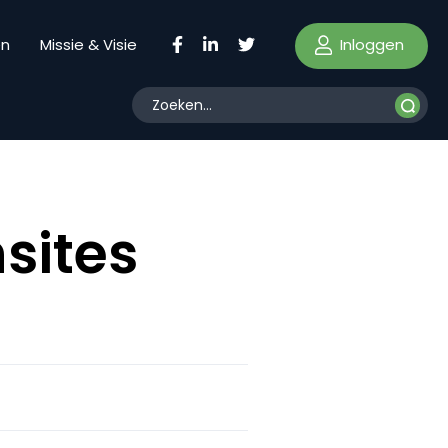
Inloggen
en
Missie & Visie
sites