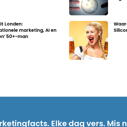
uit Londen:
Waaro
ationele marketing, AI en
Silico
en’ 50+-man
ketingfacts. Elke dag vers. Mis n