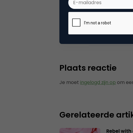
Categorie
Co
Tags
ond
Plaats reactie
Je moet
ingelogd zijn op
om een
Gerelateerde arti
Rebel with