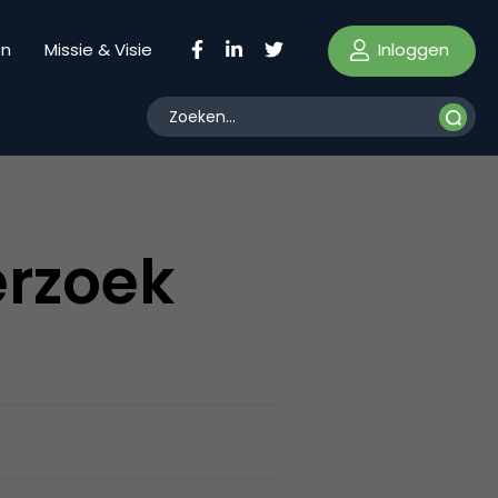
Inloggen
en
Missie & Visie
erzoek