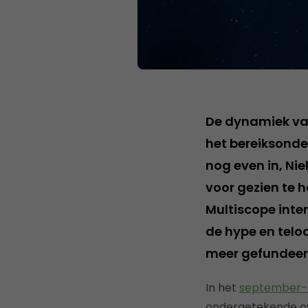
De dynamiek van
het bereiksonde
nog even in, Ni
voor gezien te 
Multiscope inte
de hype en teloo
meer gefundeerd
In het
september-
ondergetekende ov