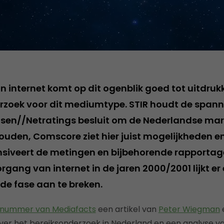
 internet komt op dit ogenblik goed tot uitdrukk
rzoek voor dit mediumtype. STIR houdt de spann
elsen//Netratings besluit om de Nederlandse mar
houden, Comscore ziet hier juist mogelijkheden e
nsiveert de metingen en bijbehorende rapportag
rgang van internet in de jaren 2000/2001 lijkt er
e fase aan te breken.
nummer van Mediafacts
een artikel van
Peter Wiegman
er het bereiksonderzoek in Nederland en een analyse va