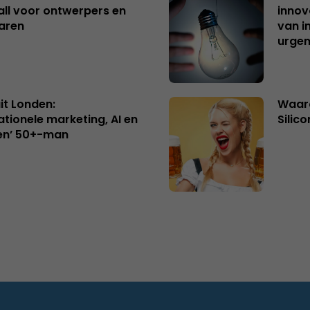
ll voor ontwerpers en
innov
aren
van i
urgen
uit Londen:
Waaro
ationele marketing, AI en
Silico
en’ 50+-man