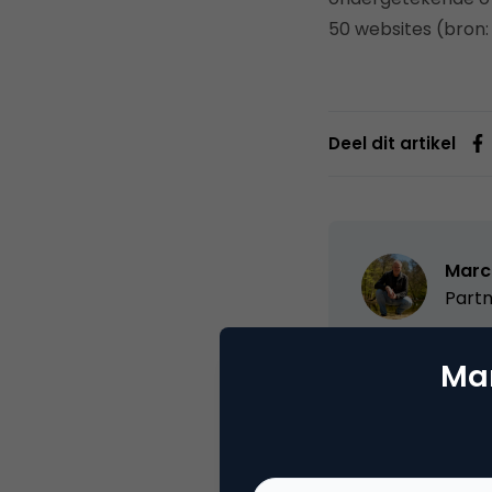
50 websites (bron
Deel dit artikel
Marc
Partn
Oprichter/partn
Mar
VPRO, Bestuur Lu