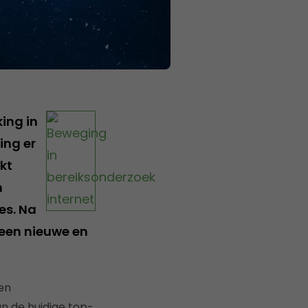
ing in
ing er
kt
n
es. Na
 een nieuwe en
en
n de huidige top-