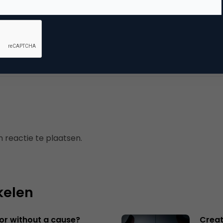
mmerce
erzoek
 reactie te plaatsen.
kelen
 or without a cause?
Creat