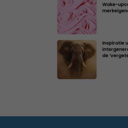
Wake-upca
merkeigen
Inspiratie 
intergener
de ‘verget