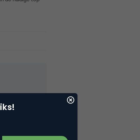
elNext, RvT
iks!