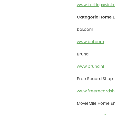
www.kortingswinkel
Categorie Home E
bol.com
www.bol.com
Bruna
www.bruna.nl
Free Record Shop
www.freerecordsh
MovieMile Home E