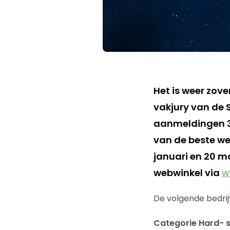
Het is weer zov
vakjury van de S
aanmeldingen 3
van de beste w
januari en 20 m
webwinkel via
w
De volgende bedrij
Categorie Hard- 