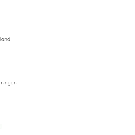
land
oningen
l