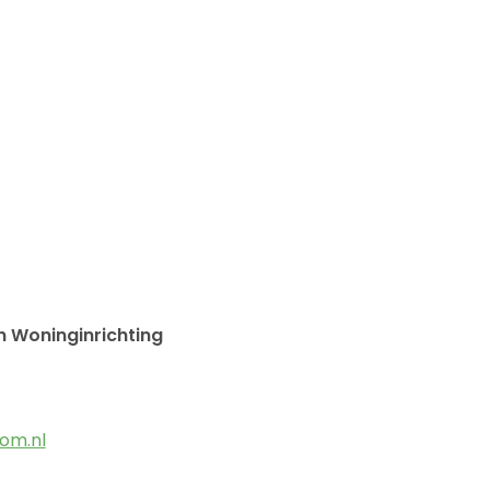
n Woninginrichting
om.nl