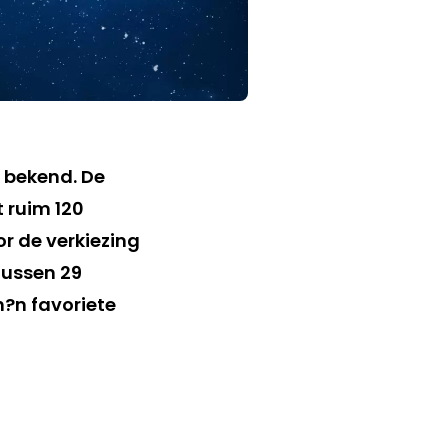
n bekend. De
 ruim 120
r de verkiezing
tussen 29
h?n favoriete