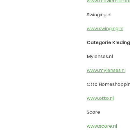
www.moviemile.c
Swinging.nl
www.swinging.nl
Categorie Kleding
Mylenses.nl
www.mylenses.nl
Otto Homeshoppi
www.otto.nl
Score
www.score.nl