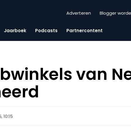
Adverteren
Blogger word
Jaarboek
Podcasts
Partnercontent
bwinkels van N
eerd
, 10:15