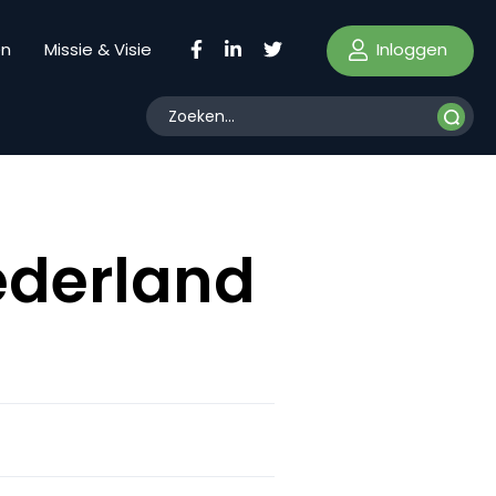
Inloggen
en
Missie & Visie
ederland