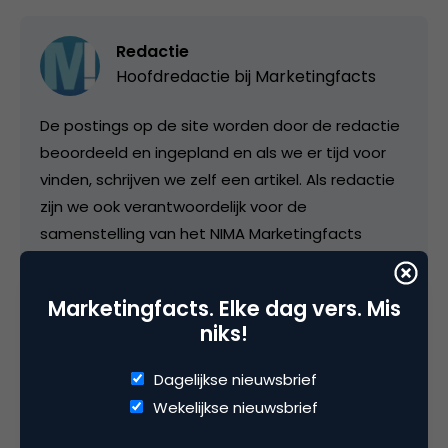
Redactie
Hoofdredactie bij
Marketingfacts
De postings op de site worden door de redactie
beoordeeld en ingepland en als we er tijd voor
vinden, schrijven we zelf een artikel. Als redactie
zijn we ook verantwoordelijk voor de
samenstelling van het NIMA Marketingfacts
Jaarboek en we treden ook geregeld op als
moderator of presentator bij events met
Marketingfacts. Elke dag vers. Mis
vakgenoten. In het colofon vind je onze
niks!
contactgegevens.
Dagelijkse nieuwsbrief
Wekelijkse nieuwsbrief
Categorie