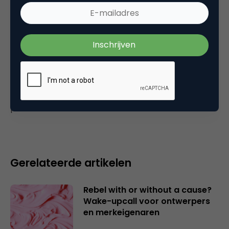
Commerce
Plaats reactie
Je moet
ingelogd zijn op
om een reactie te
plaatsen.
Gerelateerde artikelen
Rebel with or without a cause?
Wake-upcall voor ontwerpers
en merkeigenaren