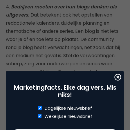
4.
Bedrijven moeten over hun blogs denken als
uitgevers.
Dat betekent ook het opstellen van
redactionele kalenders, duidelijke planning en
thematische of andere series. Een blog is niet iets
waar je af en toe iets op plaatst. De community
rond je blog heeft verwachtingen, net zoals dat bij
een medium het geval is. Stel de verwachtingen
scherp, zorg voor onderwerpen en series waar
mensen naar uitkijken. Ga veel meer het
multimediale pad op en maak van je blogs
Marketingfacts. Elke dag vers. Mis
volwaardige interactieve media. Door het opstellen
niks!
van redactionele kalenders in functie van wat er
gebeurt in de markt en gebeurtenissen die tijdens
Dagelijkse nieuwsbrief
specifieke periodes in het leven van je doelgroep
Wekelijkse nieuwsbrief
spelen, wordt de waarde van je blog veel groter.
Planning, organisatie en het in leven houden van de