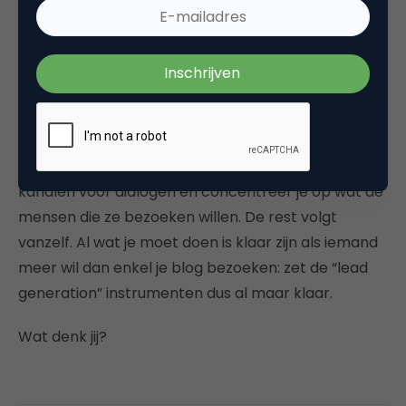
verhalen wordt belangrijker.
5.
Bedrijven moeten en zullen hun bedrijfsgericht
en narcistisch blogmodel loslaten.
Zie blogs niet
(alleen) als PR-instrumenten. Zie ze ook niet als
middelen om te tonen hoe goed en slim je wel bent.
Zie ze zelfs iets minder als SEO-wonderen. Zie ze als
kanalen voor dialogen en concentreer je op wat de
mensen die ze bezoeken willen. De rest volgt
vanzelf. Al wat je moet doen is klaar zijn als iemand
meer wil dan enkel je blog bezoeken: zet de “lead
generation” instrumenten dus al maar klaar.
Wat denk jij?