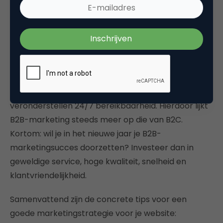
Voor de B2B marketing- en salesafdelingen wordt
het steeds belangrijker om altijd online bereikbaar
te zijn. Klanten willen steeds sneller antwoord en
veronderstellen 24/7 bereikbaarheid. Hierdoor lijkt
B2B-marketing steeds meer op die van B2C.
Kortom: wil je in het nieuwe jaar je B2B-
marketingsucces doorzetten? Investeer dan in
geweldige service, hoge kwaliteit, snelheid en
klantvriendelijkheid.
Samenvattend zijn de concrete tips voor een
goede marketingstrategie voor je website: