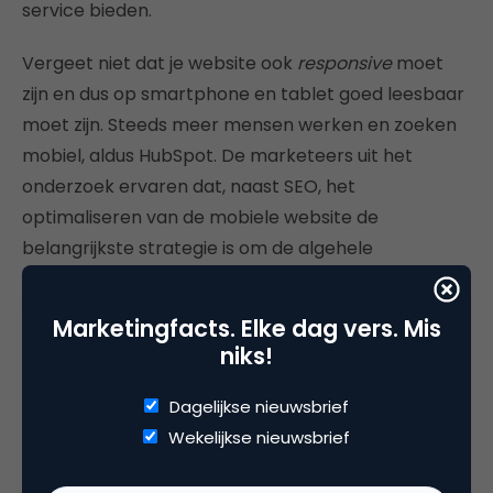
service bieden.
Vergeet niet dat je website ook
responsive
moet
zijn en dus op smartphone en tablet goed leesbaar
moet zijn. Steeds meer mensen werken en zoeken
mobiel, aldus HubSpot. De marketeers uit het
onderzoek ervaren dat, naast SEO, het
optimaliseren van de mobiele website de
belangrijkste strategie is om de algehele
performance van hun website te verbeteren.
Marketingfacts. Elke dag vers. Mis
niks!
Voor B2B-marketing- en
salesafdelingen wordt het
Dagelijkse nieuwsbrief
Wekelijkse nieuwsbrief
steeds belangrijker om altijd
online bereikbaar te zijn