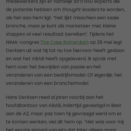
medewerkers zijn er namelijk zo’n 650 experts die
de potentie hebben om
thought leaders
te worden,
als het aan hem ligt. “Het lijkt misschien een saaie
branche, maar je kunt als marketeer met kleine
stappen al veel resultaat bereiken”. Tijdens het
NIMA-congres
The Case Rotterdam
op 29 mei legt
Derksen uit wat hij tot nu toe hiervoor heeft gedaan
en wat het ABAB heeft opgeleverd. Ik sprak met
hem over het bevrijden van passie en het
veranderen van een bedrijfsmodel. Of eigenlijk: het
veranderen van een branchemodel.
Hans Derksen reed al jaren voorbij aan het
hoofdkantoor van ABAB, indertijd gevestigd in Best
aan de A2, maar pas toen hij gevraagd werd om er
te komen werken, viel dit hem op. “Het was voor mij
het eerste signaal van iets dat later alleen maar