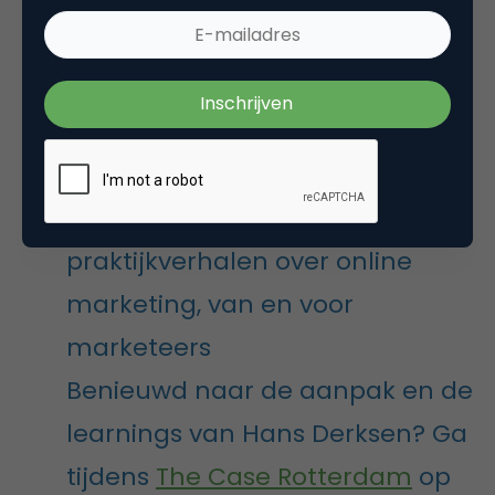
mogelijkheden voor contentmarketing.”
Derksen denkt dan ook dat ABAB een mooie
toekomst in het verschiet heeft. Een toekomst van
parels die glanzen in de zon. Zandvrij.
The Case Rotterdam:
praktijkverhalen over online
marketing, van en voor
marketeers
Benieuwd naar de aanpak en de
learnings van Hans Derksen? Ga
tijdens
The Case Rotterdam
op