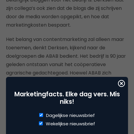
zijn collega’s ook zien dat de blogs die zij schrijven
door de media worden opgepikt, en hoe dat
marketingkosten bespaart.
Het belang van contentmarketing zal alleen maar
toenemen, denkt Derksen, kijkend naar de
doelgroepen die ABAB bedient. Het bedrijf is 90 jaar
geleden ontstaan vanuit het coöperatieve
agrarische gedachtegoed. Hoewel ABAB zich
inmiddels steeds meer op MKB in de breedte richt,
zit een substantieel deel van haar klanten nog in de
Marketingfacts. Elke dag vers. Mis
agrarische markt. “Aan dit soort traditionele
niks!
markten kleeft het vooroordeel dat ze zich nog
weinig online begeven. Niets is minder waar. Juist in
Dagelijkse nieuwsbrief
de agrarische markt zie je een enorme adoptie van
Wekelijkse nieuwsbrief
online en mobiele kanalen. Dat biedt grote