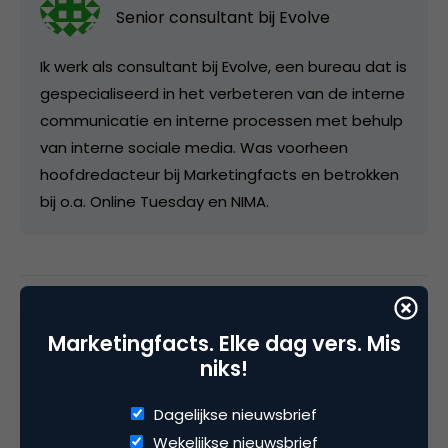
Senior consultant bij
Evolve
Ik werk als consultant bij Evolve, een bureau dat is
gespecialiseerd in het verbeteren van de interne
communicatie en interne processen met behulp
van interne sociale media. Was voorheen
hoofdredacteur bij Marketingfacts en betrokken
bij o.a. Online Tuesday en NIMA.
Categorie
Marketingfacts. Elke dag vers. Mis
Commerce
Media
niks!
Tags
Dagelijkse nieuwsbrief
e-business
,
social media marketing
Wekelijkse nieuwsbrief