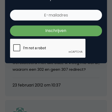
6 Reacties
Maarten
Gefeliciteerd met alle buzz. Ik vroeg me wel af,
waarom een 302 en geen 307 redirect?
23 februari 2012 om 10:37