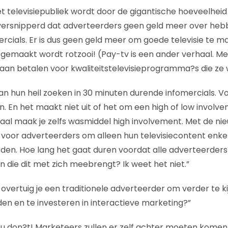
t televisiepubliek wordt door de gigantische hoeveelheid 
ersnipperd dat adverteerders geen geld meer over heb
cials. Er is dus geen geld meer om goede televisie te m
nu gemaakt wordt rotzooi! (Pay-tv is een ander verhaal. M
n betalen voor kwaliteitstelevisieprogramma?s die ze wi
n hun heil zoeken in 30 minuten durende infomercials. Vol
. En het maakt niet uit of het om een high of low involv
al maak je zelfs wasmiddel high involvement. Met de ni
 voor adverteerders om alleen hun televisiecontent enke
den. Hoe lang het gaat duren voordat alle adverteerder
 die dit met zich meebrengt? Ik weet het niet.”
overtuig je een traditionele adverteerder om verder te k
en en te investeren in interactieve marketing?”
u don?t! Marketeers zullen er zelf achter moeten komen