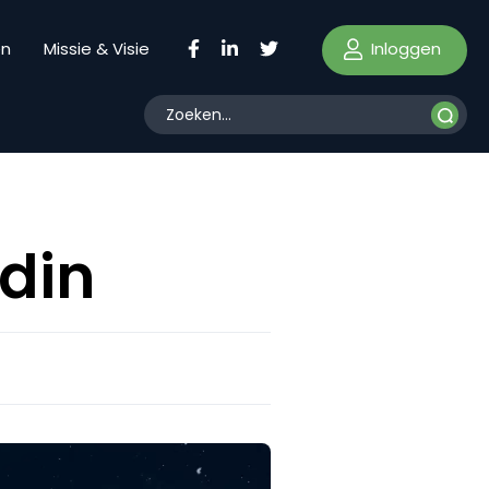
Inloggen
en
Missie & Visie
din