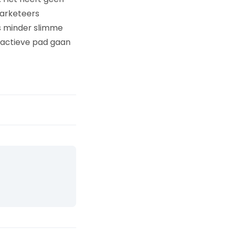
marketeers
ts minder slimme
ractieve pad gaan