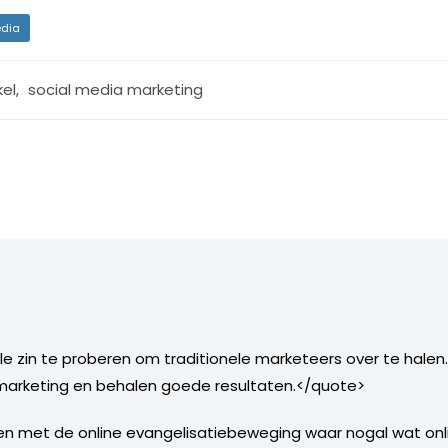
dia
kel
,
social media marketing
e zin te proberen om traditionele marketeers over te hale
e marketing en behalen goede resultaten.</quote>
 met de online evangelisatiebeweging waar nogal wat onli