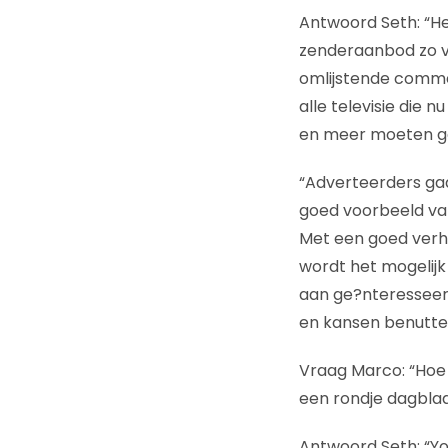
Antwoord Seth: “He
zenderaanbod zo v
omlijstende commer
alle televisie die 
en meer moeten gaa
“Adverteerders gaa
goed voorbeeld van
Met een goed verha
wordt het mogelijk
aan ge?nteresseer
en kansen benutten
Vraag Marco: “Hoe 
een rondje dagblad
Antwoord Seth: “Yo