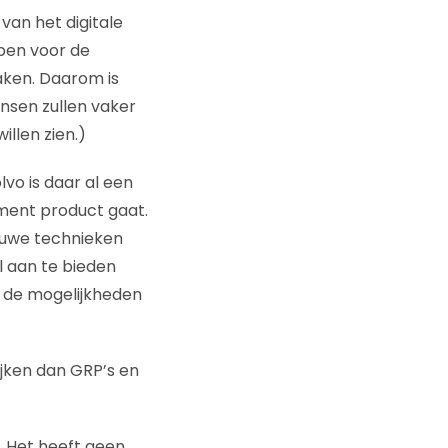
van het digitale
ben voor de
aken. Daarom is
ensen zullen vaker
llen zien.)
vo is daar al een
ement product gaat.
euwe technieken
l aan te bieden
s de mogelijkheden
ijken dan GRP’s en
. Het heeft geen