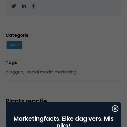
Categorie
Media
Tags
bloggen
,
social media marketing
Plaats reactie
Je moet
ingelogd zijn op
om een reactie te
Marketingfacts. Elke dag vers. Mis
plaatsen.
niks!