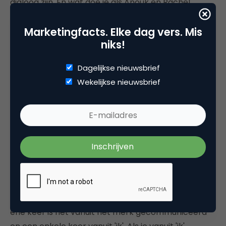
dialoog zijn. En wat doe je als Anouk en Rachel
ergens anders gaan werken? Nier perse slecht,
Marketingfacts. Elke dag vers. Mis
maar ook dit is iets waar je goed over na moet
niks!
denken.
Dagelijkse nieuwsbrief
Wekelijkse nieuwsbrief
Optimel
zie je hier in nog wel wat schipperen. De
ene keer is het vanuit het merk gecommuniceerd