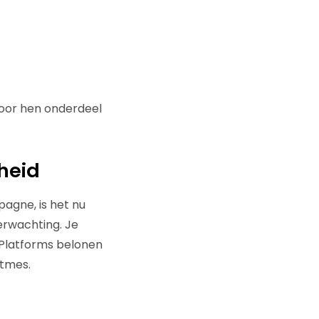
voor hen onderdeel
heid
agne, is het nu
rwachting. Je
. Platforms belonen
itmes.