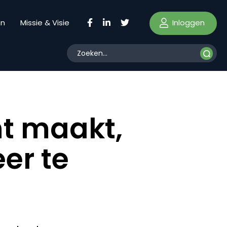
Inloggen
en
Missie & Visie
nt maakt,
er te