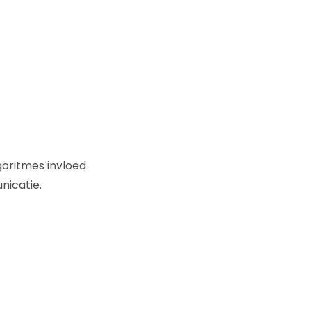
goritmes invloed
nicatie.