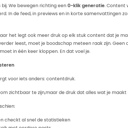
 bij. We bewegen richting een
0-klik generatie
. Content 
d. In de feed, in previews en in korte samenvattingen z
. Maar het legt ook meer druk op elk stuk content dat je m
verder leest, moet je boodschap meteen raak zijn. Geen
moet in één keer kloppen. En dat voel je.
steren
rgt voor iets anders: contentdruk.
k om zichtbaar te zijn,maar de druk dat alles wat je maak
schien:
en checkt al snel de statistieken
ereik met eerdere posts