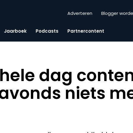
Adverteren
Blogger word
Jaarboek
Podcasts
Partnercontent
e hele dag conte
s avonds niets me