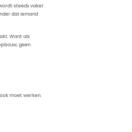
wordt steeds vaker
onder dat iemand
aakt. Want als
 opbouw, geen
t ook moet werken.