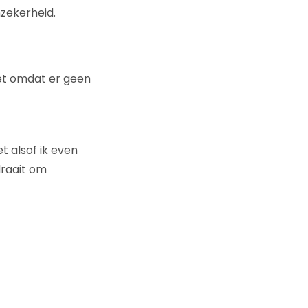
nzekerheid.
iet omdat er geen
t alsof ik even
draait om