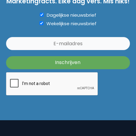
Marketingfacts. Elke dag vers. Mis niks!
Dagelijkse nieuwsbrief
Wekelijkse nieuwsbrief