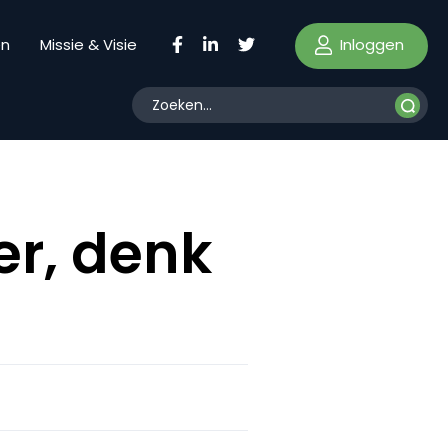
Inloggen
en
Missie & Visie
er, denk