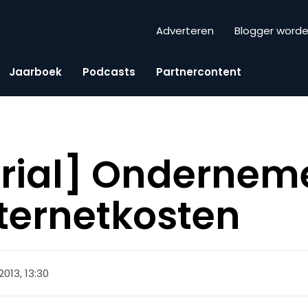
Adverteren
Blogger word
Jaarboek
Podcasts
Partnercontent
rial] Ondernem
nternetkosten
013, 13:30