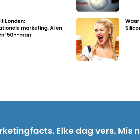
uit Londen:
Waaro
ationele marketing, AI en
Silico
en’ 50+-man
ketingfacts. Elke dag vers. Mis n