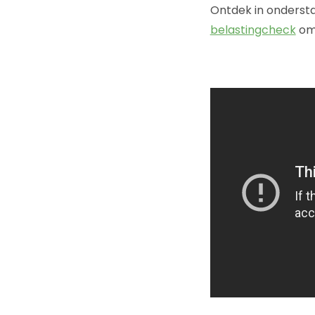
Ontdek in ondersta
belastingcheck
om 