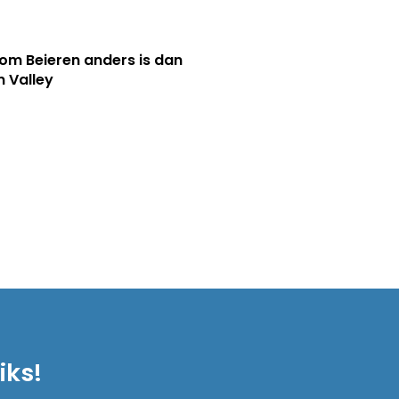
m Beieren anders is dan
n Valley
iks!