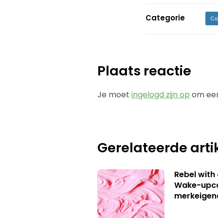
Categorie
Co
Plaats reactie
Je moet
ingelogd zijn op
om een
Gerelateerde arti
Rebel with
Wake-upca
merkeigen