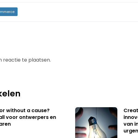
mmerce
 reactie te plaatsen.
kelen
 or without a cause?
Creat
ll voor ontwerpers en
innov
aren
van i
urgen