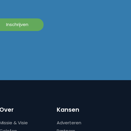
Over
Kansen
Missie & Visie
Adverteren
Colofon
Partners