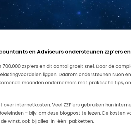
countants en Adviseurs ondersteunen zzp’ers e
m 700.000 zzp’ers en dit aantal groeit snel. Door de comp
 belastingvoordelen liggen. Daarom ondersteunen Nuon e
e komende maanden ondernemers met praktische tips, on
 over internetkosten. Veel ZZP'ers gebruiken hun interne
doeleinden – bijv. om deze blogpost te lezen. De kosten v
 de winst, ook bij alles-in-één-pakketten.