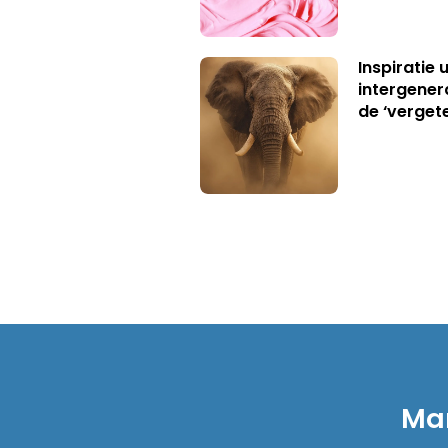
Inspiratie 
intergener
de ‘verget
Mar