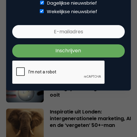
Dagelijkse nieuwsbrief
Gerelateerde artikelen
Wekelijkse nieuwsbrief
Rebel with or without a cause?
Wake-upcall voor ontwerpers
en merkeigenaren
Creatieve sector als aanjager
van innovatie en ontsluiter en
verbinder van industrieën
belangrijker en urgenter dan
ooit
Inspiratie uit Londen:
intergenerationele marketing, AI
en de ‘vergeten’ 50+-man