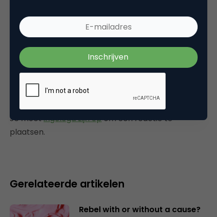
Tags
e-business
Plaats reactie
Je moet
ingelogd zijn op
om een reactie te
plaatsen.
Gerelateerde artikelen
Rebel with or without a cause?