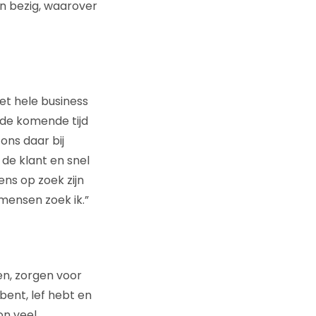
en bezig, waarover
het hele business
 de komende tijd
ons daar bij
 de klant en snel
ens op zoek zijn
mensen zoek ik.”
en, zorgen voor
bent, lef hebt en
on veel