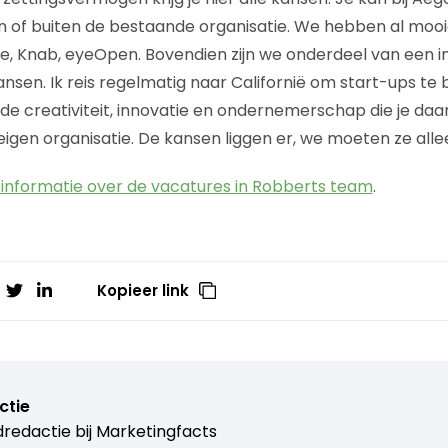
n of buiten de bestaande organisatie. We hebben al mooi
e, Knab, eyeOpen. Bovendien zijn we onderdeel van een i
kansen. Ik reis regelmatig naar Californië om start-ups te
fde creativiteit, innovatie en ondernemerschap die je daar z
eigen organisatie. De kansen liggen er, we moeten ze all
r informatie over de vacatures in Robberts team
.
Kopieer link
ctie
redactie bij
Marketingfacts