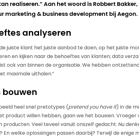
n realiseren.” Aan het woord is Robbert Bakker, 
teur marketing & business development bij Aegon.
eftes analyseren
e juiste klant het juiste aanbod te doen, op het juiste m
teren en kijken naar de behoeftes van klanten; data verza
uist ook van binnen de organisatie. We hebben ontzettend
et maximale uithalen.”
s bouwen
beeld heel snel pretotypes (
pretend you have it
) in de m
et product willen hebben, gaan we het bouwen. Vroeger
producten. Veel teveel vanuit onszelf gedacht. Nu denke
r? En welke oplossingen passen daarbij? Terwijl de enige