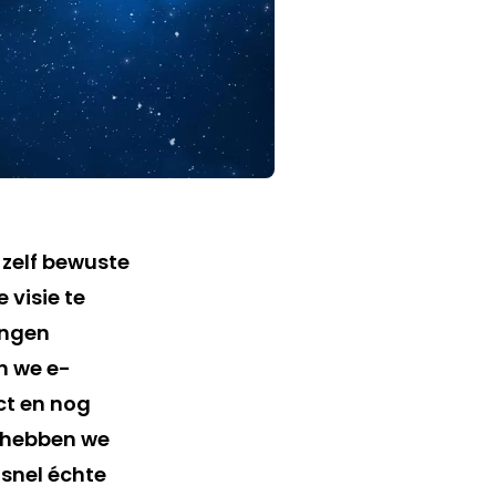
n zelf bewuste
visie te
ingen
n we e-
ct en nog
e hebben we
 snel échte