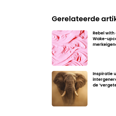
Gerelateerde arti
Rebel with
Wake-upca
merkeigen
Inspiratie 
intergener
de ‘verget