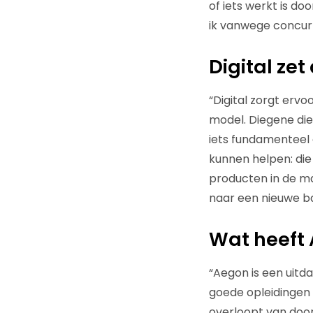
of iets werkt is d
ik vanwege concur
Digital zet
“Digital zorgt ervo
model. Diegene die
iets fundamenteel 
kunnen helpen: die 
producten in de ma
naar een nieuwe ba
Wat heeft
“Aegon is een uitd
goede opleidingen e
overloopt van doorz