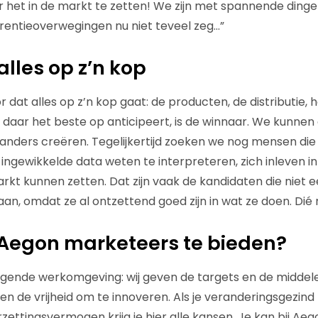
oor het in de markt te zetten! We zijn met spannende ding
rentieoverwegingen nu niet teveel zeg…”
 alles op z’n kop
or dat alles op z’n kop gaat: de producten, de distributie, 
 daar het beste op anticipeert, is de winnaar. We kunnen
anders creëren. Tegelijkertijd zoeken we nog mensen die 
ingewikkelde data weten te interpreteren, zich inleven in
rkt kunnen zetten. Dat zijn vaak de kandidaten die niet e
an, omdat ze al ontzettend goed zijn in wat ze doen. Dié 
 Aegon marketeers te bieden?
agende werkomgeving: wij geven de targets en de middel
n de vrijheid om te innoveren. Als je veranderingsgezind 
ettingsvermogen krijg je hier alle kansen. Je kan bij Aeg