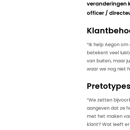
veranderingen ka
officer / direc
Klantbeho
“Ik help Aegon om d
betekent veel luis
van buiten, maar j
waar we nog niet h
Pretotype
“We zetten bijvoor
aangeven dat ze h
met het maken van 
klant? Wat leeft e