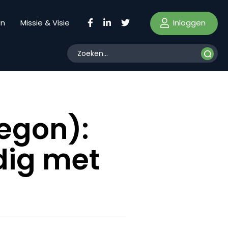
Inloggen
en
Missie & Visie
egon):
ig met