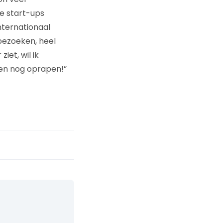
e start-ups
nternationaal
 bezoeken, heel
iet, wil ik
een nog oprapen!”