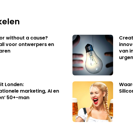
kelen
 or without a cause?
Creat
ll voor ontwerpers en
innov
aren
van i
urgen
uit Londen:
Waaro
ationele marketing, AI en
Silico
en’ 50+-man