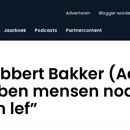
Adverteren
Blogger word
Jaarboek
Podcasts
Partnercontent
bbert Bakker (A
ben mensen nod
 lef”