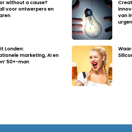
 or without a cause?
Creat
ll voor ontwerpers en
innov
aren
van i
urgen
uit Londen:
Waaro
ationele marketing, AI en
Silico
en’ 50+-man