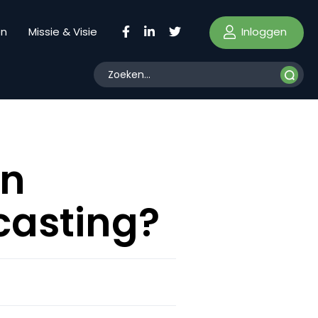
Inloggen
en
Missie & Visie
an
casting?