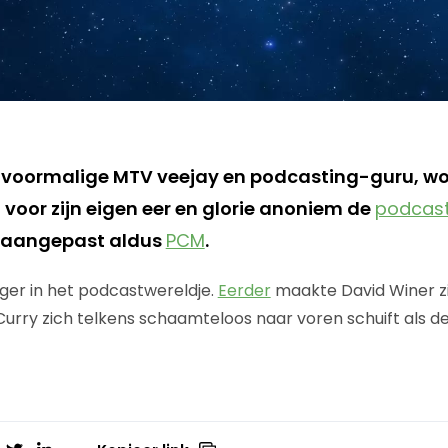
 voormalige MTV veejay en podcasting-guru, wo
 voor zijn eigen eer en glorie anoniem de
podcast
t aangepast aldus
PCM
.
ger in het podcastwereldje.
Eerder
maakte David Winer zi
Curry zich telkens schaamteloos naar voren schuift als 