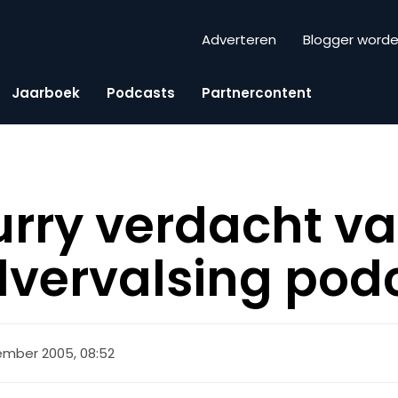
Adverteren
Blogger word
Jaarboek
Podcasts
Partnercontent
rry verdacht v
vervalsing pod
ember 2005, 08:52