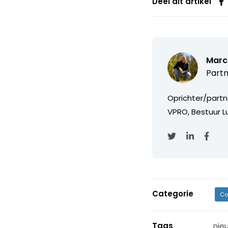
Deel dit artikel
Marc
Partn
Oprichter/partn
VPRO, Bestuur Lu
Categorie
Co
Tags
nie