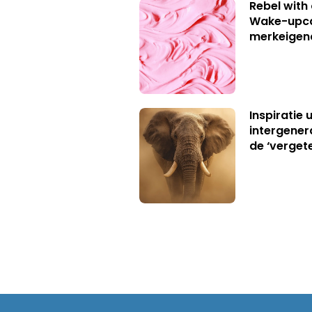
Rebel with
Wake-upca
merkeigen
Inspiratie 
intergener
de ‘verget