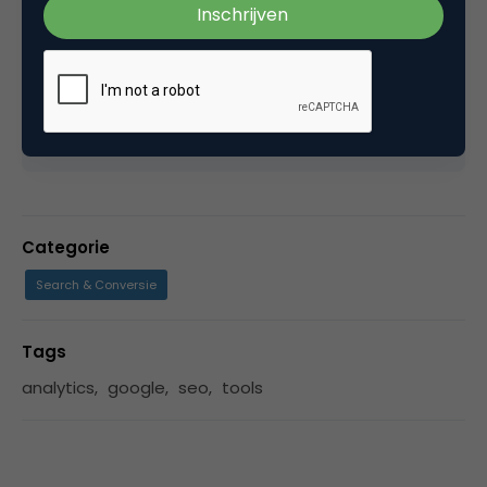
het optimaliseren van SEA campagnes en het
uitvoeren van webanalyses, zet hij zich bij
Inventus dagelijks in om voor meer dan 300
organisaties de online marketing prestaties
continu te verbeteren.
Categorie
Search & Conversie
Tags
analytics
,
google
,
seo
,
tools