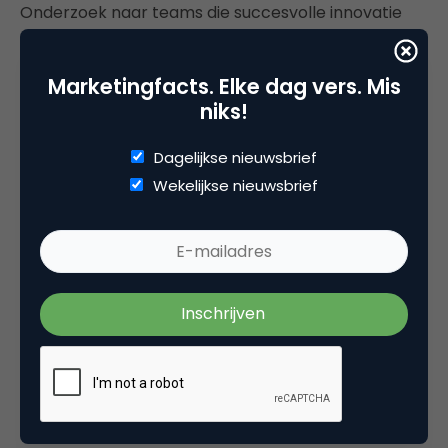
Onderzoek naar teams die succesvolle innovatie
bewerkstelligen wijst uit dat succes niets te maken
heeft met hoe slim het team is of de expertise van
Marketingfacts. Elke dag vers. Mis
de individuele leden, maar dat succes draait om hoe
niks!
iedereen met elkaar kan opschieten. In hoeverre is
er een klimaat met ruimte voor kritiek, hoe
Dagelijkse nieuwsbrief
communiceert het team en hoe geïnvesteerd is
Wekelijkse nieuwsbrief
iedereen in het proces? Als die factoren gunstig zijn,
is de kans op een succesvol eindresultaat
aanzienlijk hoger dan als je tien genieën die elkaar
niet kunnen luchten of zien in een kamer zet om
een probleem op te lossen. Design thinking gaat
dus net zo veel over cultuur als over een
procesmatige methode om dingen beter te doen.
Hoe je een team samenstelt is van cruciaal belang
voor het eindresultaat. Net zoals de voorwaarde