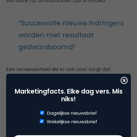
van bank tot broodrooster. Dat is invloed.
“Succesvolle nieuwe indringers
worden met resultaat
gedwarsboomd”
Een verwevenheid die er ook voor zorgt dat
bedrijven bijna nooit omvallen: er wordt altijd wel
ergens iets verdiend en het gezichtsverlies als
Marketingfacts. Elke dag vers. Mis
gevolg van een faillissement, is voor een Japanner
niks!
ondragelijk. Een klimaat dat er ook voor zorgt dat
start-ups het moeilijk hebben, zo werd verteld
Dagelijkse nieuwsbrief
tijdens een bezoek aan Startup Bootcamp in Kyoto.
Wekelijkse nieuwsbrief
Succesvolle nieuwe indringers worden met succes