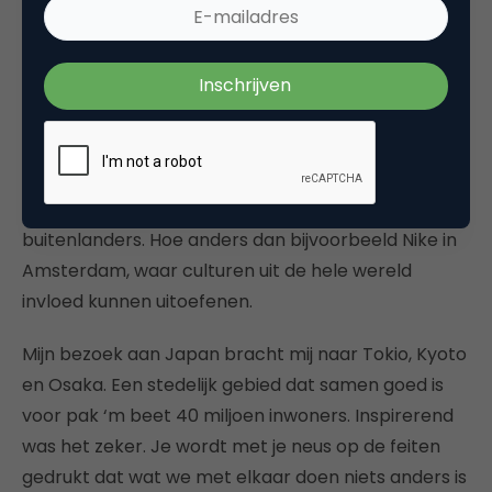
gedwarsboomd. Ook dat is een Japanse traditie.
Japanners hebben alleen Japanse sporthelden.
Een presentatie op het hoofdkantoor van Adidas in
Tokio gaf een mooi inkijkje. Voor
marketingdoeleinden zijn alleen Japanse sporters
relevant. Op het hoofdkantoor van Adidas werken
naast zeshonderd Japanners een handvol
buitenlanders. Hoe anders dan bijvoorbeeld Nike in
Amsterdam, waar culturen uit de hele wereld
invloed kunnen uitoefenen.
Mijn bezoek aan Japan bracht mij naar Tokio, Kyoto
en Osaka. Een stedelijk gebied dat samen goed is
voor pak ‘m beet 40 miljoen inwoners. Inspirerend
was het zeker. Je wordt met je neus op de feiten
gedrukt dat wat we met elkaar doen niets anders is