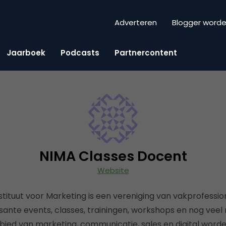
Adverteren
Blogger word
Jaarboek
Podcasts
Partnercontent
NIMA Classes Docent
Website
stituut voor Marketing is een vereniging van vakprofessio
ssante events, classes, trainingen, workshops en nog veel
bied van marketing, communicatie, sales en digital wor