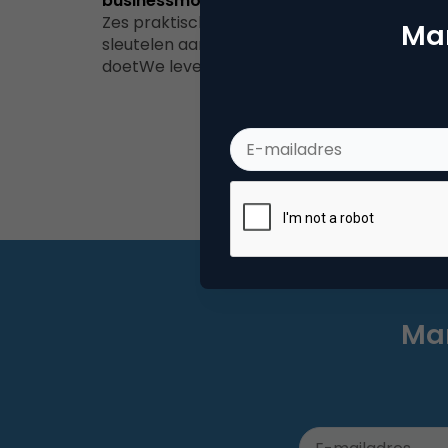
businessmodel-innovatie
Zes praktische tips om te kunnen blijven
Mar
sleutelen aan de manier waarop je zaken
doetWe leven in een tijd waarin…
Mar