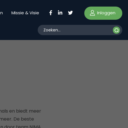
Inloggen
en
Missie & Visie
nals en biedt meer
 meer. De beste
den door team NIMA