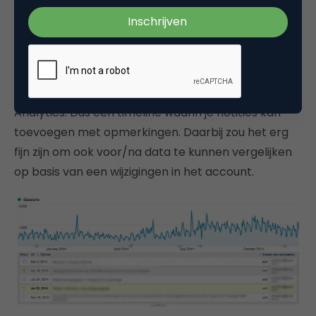
In AdWords is er de
change history
waarin je kunt
zien wie wat en op welk moment heeft aangepast
of toegevoegd. Handig, maar wanneer je
aanpassingen wilt
benchmarken
vrij nutteloos. Wat
ik graag zou zien, zijn noties zoals in Google
Analytics. Dus een timeline waarin je notities kan
toevoegen met opmerkingen. Daarbij zou het erg
fijn zijn om ook voor/na data te kunnen vergelijken
op basis van een wijzigingen in het account.