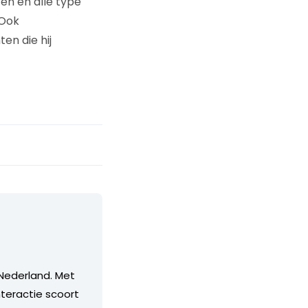
en en alle type
 Ook
en die hij
Nederland. Met
teractie scoort