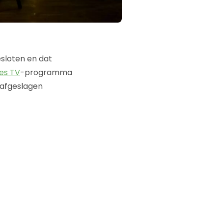
esloten en dat
es TV
-programma
n afgeslagen