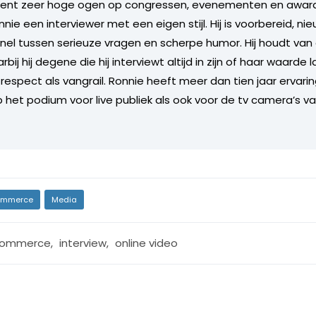
ent zeer hoge ogen op congressen, evenementen en award u
nie een interviewer met een eigen stijl. Hij is voorbereid, ni
nel tussen serieuze vragen en scherpe humor. Hij houdt va
ij hij degene die hij interviewt altijd in zijn of haar waarde l
respect als vangrail. Ronnie heeft meer dan tien jaar ervarin
p het podium voor live publiek als ook voor de tv camera’s v
mmerce
Media
commerce
,
interview
,
online video