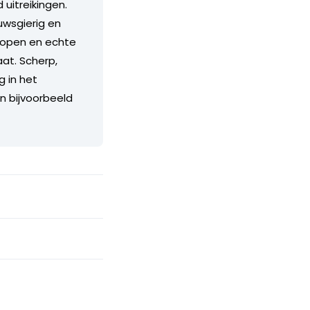
itreikingen.
euwsgierig en
n open en echte
aat. Scherp,
g in het
an bijvoorbeeld