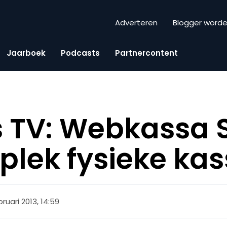
Adverteren
Blogger word
Jaarboek
Podcasts
Partnercontent
s TV: Webkassa
 plek fysieke ka
bruari 2013, 14:59