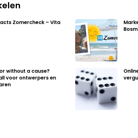
kelen
acts Zomercheck – Vita
Marke
Bosm
 or without a cause?
Onlin
ll voor ontwerpers en
vergu
aren