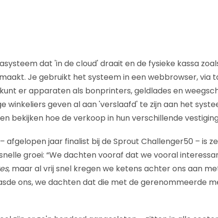
systeem dat 'in de cloud' draait en de fysieke kassa zoal
maakt. Je gebruikt het systeem in een webbrowser, via 
 kunt er apparaten als bonprinters, geldlades en weegsc
 winkeliers geven al aan 'verslaafd' te zijn aan het syst
n bekijken hoe de verkoop in hun verschillende vestiging
 afgelopen jaar finalist bij de Sprout Challenger50 – is ze
 snelle groei: “We dachten vooraf dat we vooral interess
es
, maar al vrij snel kregen we ketens achter ons aan met
aasde ons, we dachten dat die met de gerenommeerde m