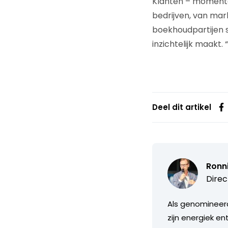
Klanten – momenteel
bedrijven, van mar
boekhoudpartijen st
inzichtelijk maakt.
Deel dit artikel
Ronn
Direc
Als genomineerd
zijn energiek e