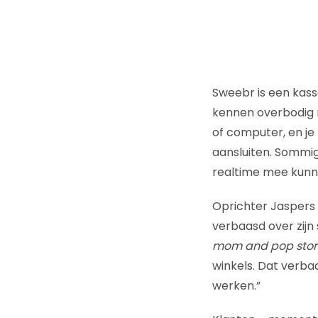
Sweebr is een kassa
kennen overbodig 
of computer, en je
aansluiten. Sommige
realtime mee kunne
Oprichter Jaspers –
verbaasd over zijn
mom and pop stor
winkels. Dat verb
werken.”