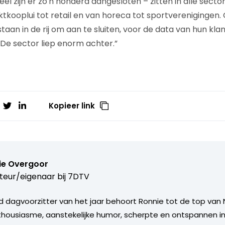
 zijn er zo'n honderd aangesloten – zitten in alle sector
ktkooplui tot retail en van horeca tot sportverenigingen.
aan in de rij om aan te sluiten, voor de data van hun klant
 “De sector liep enorm achter.”
Kopieer link
ie Overgoor
teur/eigenaar bij
7DTV
 dagvoorzitter van het jaar behoort Ronnie tot de top van 
nthousiasme, aanstekelijke humor, scherpte en ontspannen in