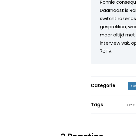
Ronnie consequ
Daarnaast is Ron
switcht razends
gesprekken, waarb
maar altijd met 
interview vak, o
7DTV.
Categorie
Co
Tags
e-