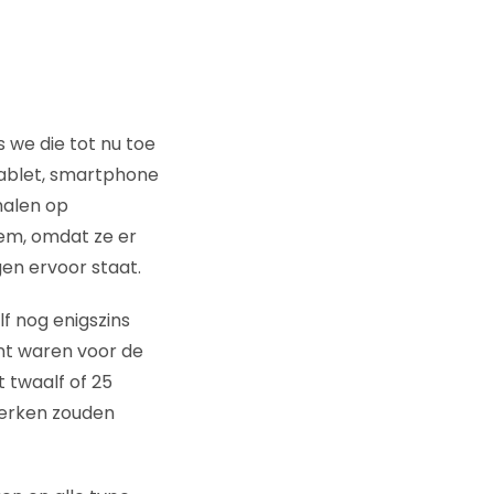
s we die tot nu toe
tablet, smartphone
halen op
eem, omdat ze er
en ervoor staat.
lf nog enigszins
ant waren voor de
 twaalf of 25
erken zouden