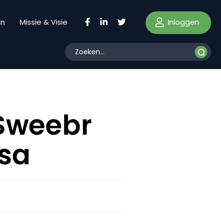
Inloggen
en
Missie & Visie
 Sweebr
ssa