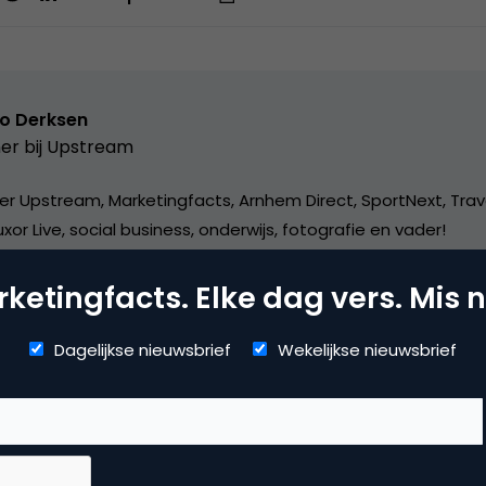
o Derksen
er bij
Upstream
er Upstream, Marketingfacts, Arnhem Direct, SportNext, Trav
xor Live, social business, onderwijs, fotografie en vader!
ketingfacts. Elke dag vers. Mis n
Dagelijkse nieuwsbrief
Wekelijkse nieuwsbrief
mmerce
uws