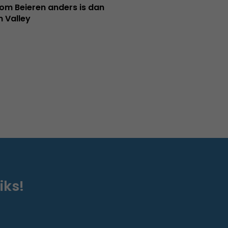
m Beieren anders is dan
n Valley
iks!