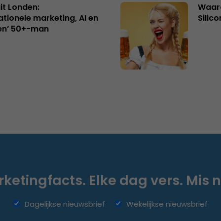
uit Londen:
Waaro
ationele marketing, AI en
Silico
en’ 50+-man
ketingfacts. Elke dag vers. Mis n
Dagelijkse nieuwsbrief
Wekelijkse nieuwsbrief