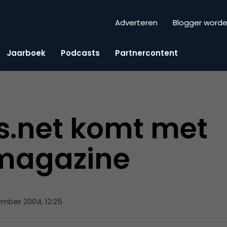
Adverteren
Blogger word
Jaarboek
Podcasts
Partnercontent
s.net komt met
tmagazine
mber 2004, 12:25