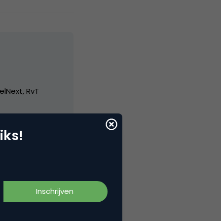
elNext, RvT
iks!