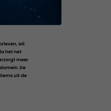
rieven, wil
a het net
erzorgt meer
sedomein. De
items uit de