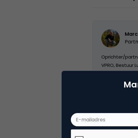
Marc
Partn
Oprichter/partn
VPRO, Bestuur Lu
Mar
Categorie
Co
Tags
nie