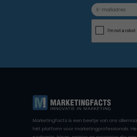
Marketingfacts is een beetje van ons allemaal,
hét platform voor marketingprofessionals. Het 
podcasts, blogs, opinies en recencies die o