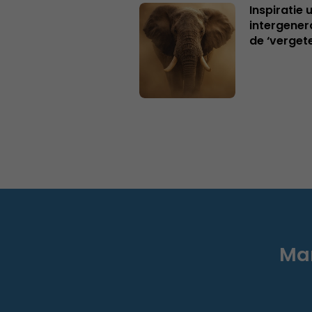
Inspiratie 
intergener
de ‘verget
Mar