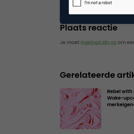
Plaats reactie
Je moet
ingelogd zijn op
om een
Gerelateerde arti
Rebel with
Wake-upca
merkeigen