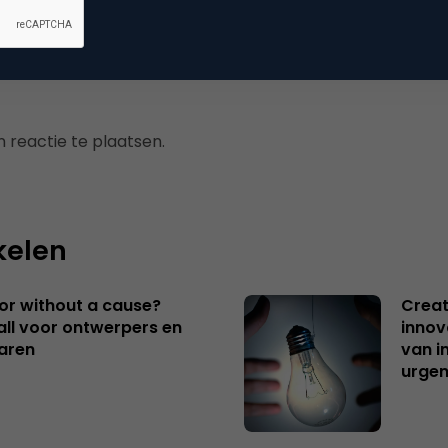
 reactie te plaatsen.
kelen
 or without a cause?
Creat
ll voor ontwerpers en
innov
aren
van i
urgen