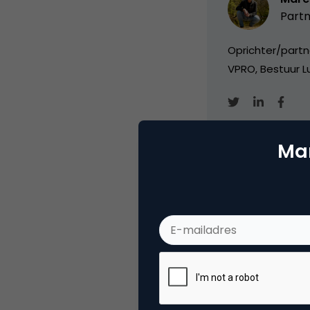
Partn
Oprichter/partn
VPRO, Bestuur Lu
Mar
Categorie
Co
Tags
nie
Plaats reactie