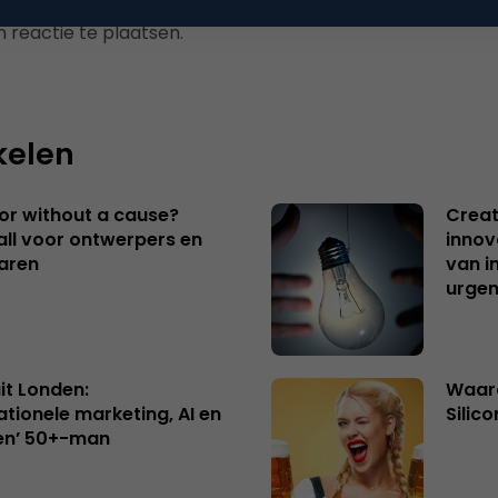
 reactie te plaatsen.
kelen
 or without a cause?
Creat
ll voor ontwerpers en
innov
aren
van i
urgen
uit Londen:
Waaro
ationele marketing, AI en
Silico
en’ 50+-man