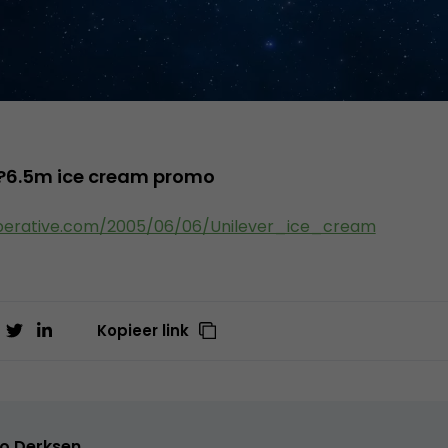
 ?6.5m ice cream promo
perative.com/2005/06/06/Unilever_ice_cream
Kopieer link
o Derksen