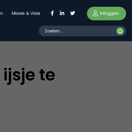
Inloggen
en
Missie & Visie
jsje te