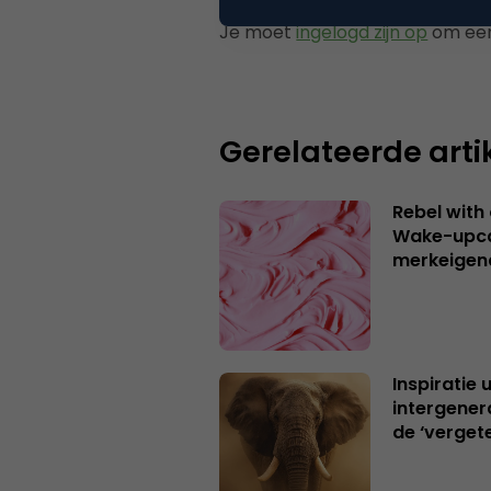
Je moet
ingelogd zijn op
om een
Gerelateerde arti
Rebel with
Wake-upca
merkeigen
Inspiratie 
intergener
de ‘verget