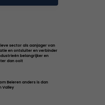
ieve sector als aanjager van
atie en ontsluiter en verbinder
ndustrieën belangrijker en
ter dan ooit
m Beieren anders is dan
n Valley