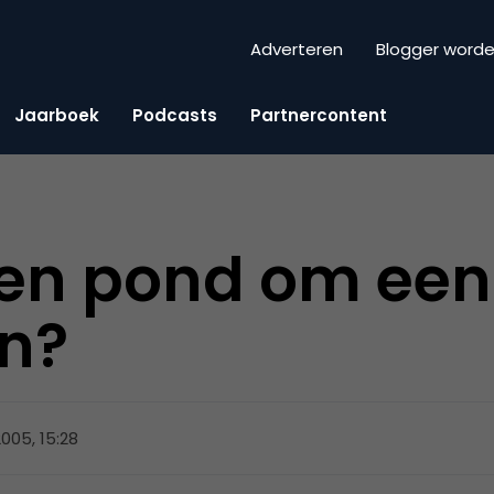
Adverteren
Blogger word
Jaarboek
Podcasts
Partnercontent
oen pond om een i
n?
2005, 15:28