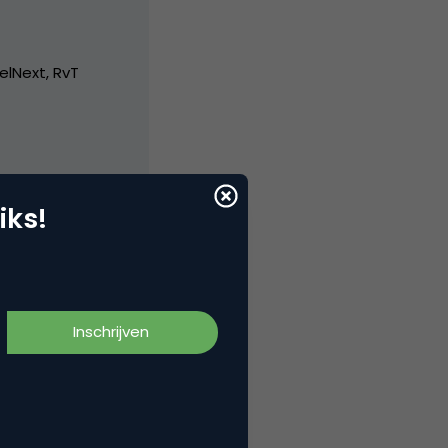
elNext, RvT
iks!