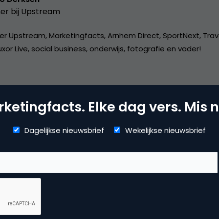
er bij
Upstream
er Upstream, Marketingfacts, Arnhem Direct, SportNext, Trav
xor Live, social business, onderwijs, fotografie en vader!
ketingfacts. Elke dag vers. Mis n
mmerce
Dagelijkse nieuwsbrief
Wekelijkse nieuwsbrief
uws