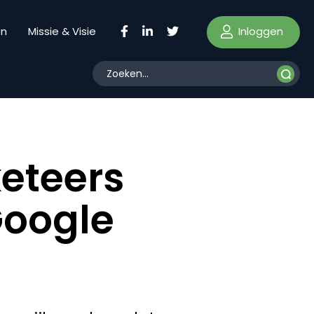
Inloggen
en
Missie & Visie
eteers
Google