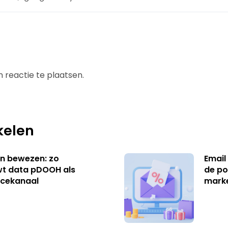
 reactie te plaatsen.
kelen
n bewezen: zo
Email
t data pDOOH als
de po
cekanaal
mark