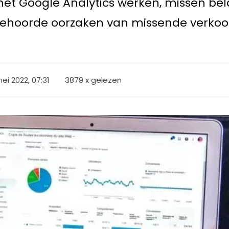
et Google Analytics werken, missen bel
 gehoorde oorzaken van missende verkoop
mei 2022, 07:31
3879 x gelezen