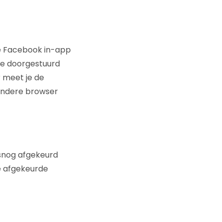
de Facebook in-app
e doorgestuurd
r meet je de
 andere browser
lsnog afgekeurd
ze afgekeurde