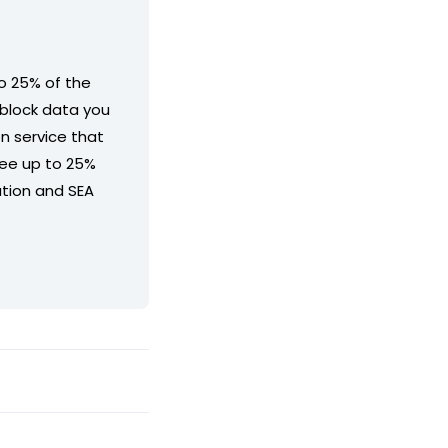
o 25% of the
 block data you
on service that
see up to 25%
ation and SEA