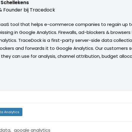
 Schellekens
 Founder bij
Tracedock
SaaS tool that helps e-commerce companies to regain up t
ssing in Google Analytics. Firewalls, ad-blockers & browsers
alytics. TraceDock is a first-party server-side data collecti
ockers and forwards it to Google Analytics. Our customers 
they can use for analysis, channel attribution, budget alloc
ta Analytics
 data
,
google analytics