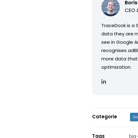
Boris
CEO &
TraceDock is a 
data they are mi
see in Google An
recognises adBl
more data that 
optimization.
Categorie
Da
Tags
big