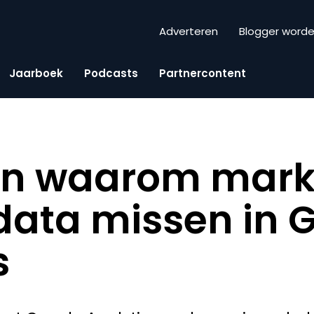
Adverteren
Blogger word
Jaarboek
Podcasts
Partnercontent
en waarom mark
ata missen in 
s