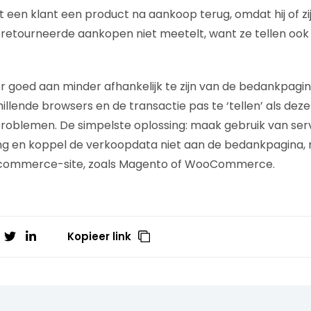
een klant een product na aankoop terug, omdat hij of zij 
eretourneerde aankopen niet meetelt, want ze tellen ook 
 goed aan minder afhankelijk te zijn van de bedankpagin
lende browsers en de transactie pas te ‘tellen’ als deze 
roblemen. De simpelste oplossing: maak gebruik van ser
ing en koppel de verkoopdata niet aan de bedankpagina,
-commerce-site, zoals Magento of WooCommerce.
Kopieer link