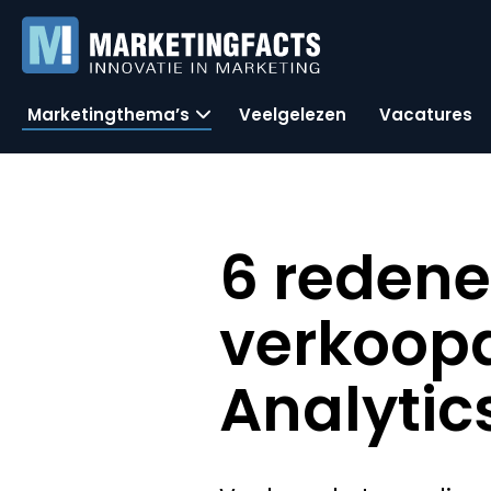
Marketingthema’s
Veelgelezen
Vacatures
6 reden
verkoopd
Analytic