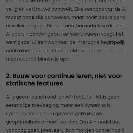
vinden tussen intelligent gedrag en een ervaring die
veilig en vertrouwd aanvoelt. Elke respons van de AI
moest natuurlijk aanvoelen, maar nooit bedreigend
of willekeurig zijn. Dit laat zien: hoe indrukwekkend je
AI ook is – zonder gebruikersvertrouwen voegt het
weinig toe. Alleen wanneer de interactie begrijpelijk,
controleerbaar en intuïtief blijft, wordt AI een echte
meerwaarde binnen je app.
2. Bouw voor continue leren, niet voor
statische features
AI is geen ‘launch and leave’-feature. Het is geen
eenmalige toevoeging, maar een dynamisch
systeem dat continu gevoed, getraind en
geoptimaliseerd moet worden. Een AI-model dat
vandaag goed presteert, kan morgen achterhaald