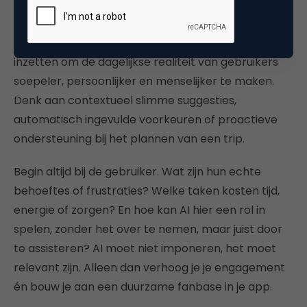
het juiste moment waarde toevoegt. Airbnb
begrijpt dat goed. Hun visie op een “everything app”
draait niet om nóg meer functies, maar om AI
inzetten om de dagelijkse realiteit van gebruikers
soepeler, persoonlijker en menselijker te maken.
Denk aan contextueel slimme suggesties,
automatisch ingevulde voorkeuren of proactieve
ondersteuning bij het plannen van een trip.
Begin altijd bij de gebruiker. Wat zijn hun echte
behoeftes of frustraties? Welke taken kosten tijd,
energie of zorgen? En hoe kan AI hier een rol in
spelen, zonder het over te nemen, maar juist door
te assisteren? AI moet niet imponeren, het moet
relevant zijn. Alleen dan verhoog je je engagement
én bouw je aan een duurzame fanbase in je app.