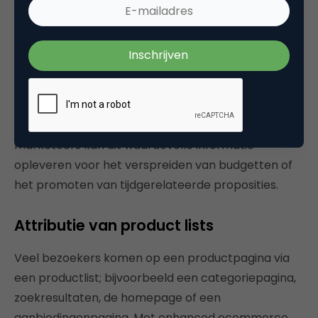
Met een maatwerkrapport is het eenvoudig deze
vragen te beantwoorden. Bovenstaande definitie
leidt tot een rapport met de funnel per maand.
Met tijdanalyse kun je enorm variëren. Kijk
bijvoorbeeld eens naar ontwikkelingen per dag van
de maand, dag van de week of uur van de dag. Voor
marketeers kan dit waardevolle informatie
opleveren voor het verspreiden van budgetten of
het promoten van tijdgerelateerde proposities.
Attributie van product lists
Veel bezoekers komen op een productpagina via
een productlist; bijvoorbeeld een categoriepagina,
zoekresultaten, de homepage of een
aanbiedingenpagina. Met enhanced ecommerce