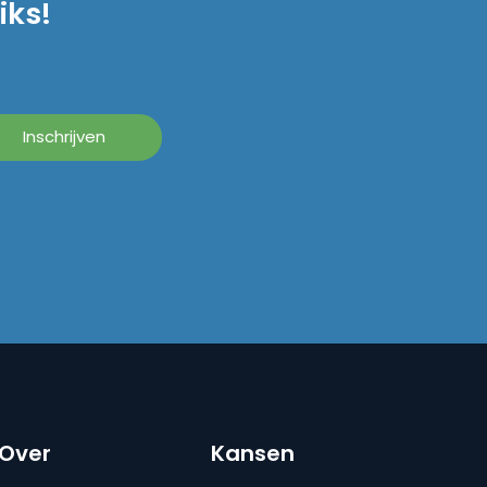
iks!
Over
Kansen