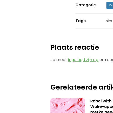
Categorie
Co
Tags
nie
Plaats reactie
Je moet
ingelogd zijn op
om een
Gerelateerde arti
Rebel with
Wake-upca
merkeigen