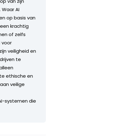
op van zijn
. Waar AI
en op basis van
 een krachtig
en of zelfs
I voor
n veiligheid en
rijven te
alleen
te ethische en
aan veilige
 AI-systemen die