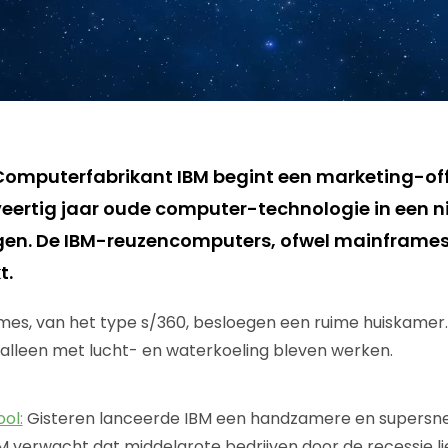
Computerfabrikant IBM begint een marketing-of
veertig jaar oude computer-technologie in een n
gen. De IBM-reuzencomputers, ofwel mainframes
t.
mes, van het type s/360, besloegen een ruime huiskamer
e alleen met lucht- en waterkoeling bleven werken.
ol:
Gisteren lanceerde IBM een handzamere en supersnel
BM verwacht dat middelgrote bedrijven door de recessie l