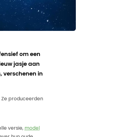
fensief om een
ieuw jasje aan
, verschenen in
. Ze produceerden
le versie,
model
iever hun oude