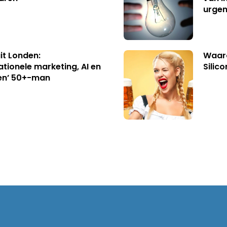
urgen
uit Londen:
Waaro
ationele marketing, AI en
Silico
en’ 50+-man