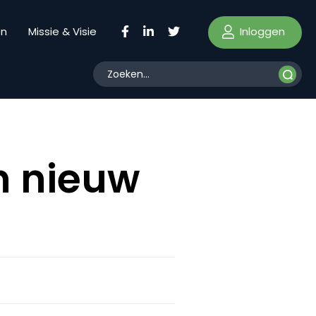
Inloggen
en
Missie & Visie
n nieuw