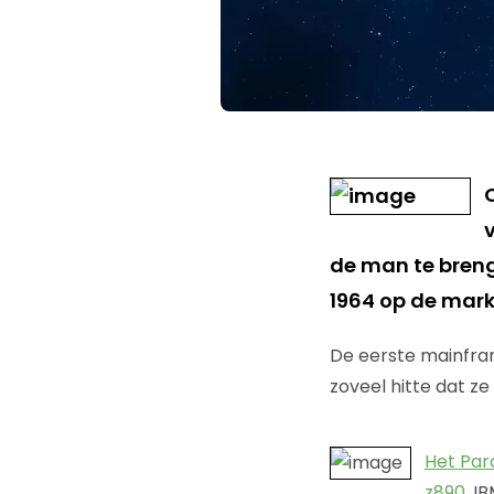
de man te bren
1964 op de mark
De eerste mainfra
zoveel hitte dat z
Het Paro
z890
. I