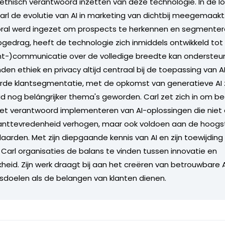
 ethisch verantwoord inzetten van deze technologie. In de lo
Carl de evolutie van AI in marketing van dichtbij meegemaakt
oral werd ingezet om prospects te herkennen en segmenter
opgedrag, heeft de technologie zich inmiddels ontwikkeld tot
nt-)communicatie over de volledige breedte kan ondersteun
en ethiek en privacy altijd centraal bij de toepassing van A
e klantsegmentatie, met de opkomst van generatieve AI zij
 nog belángrijker thema's geworden. Carl zet zich in om bed
het verantwoord implementeren van AI-oplossingen die niet 
klanttevredenheid verhogen, maar ook voldoen aan de hoogs
aarden. Met zijn diepgaande kennis van AI en zijn toewijding 
t Carl organisaties de balans te vinden tussen innovatie en
kheid. Zijn werk draagt bij aan het creëren van betrouwbare
fsdoelen als de belangen van klanten dienen.