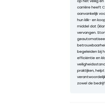
op het veilig en
carrière heeft 
aanvankelijk vo
hun klik- en ko
middel dat (kla
vervangen. Stond
geautomatiseerd
betrouwbaarheid
begeleiden bij 
efficiëntie en 
veiligheidsstand
praktijken, help
verantwoordelij
zowel de bedrij