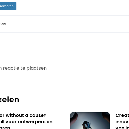
mmerce
uws
 reactie te plaatsen.
kelen
 or without a cause?
Creat
ll voor ontwerpers en
innov
aren
van i