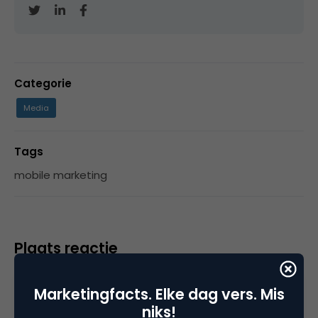
Categorie
Media
Tags
mobile marketing
Plaats reactie
Je moet
ingelogd zijn op
om een reactie te
Marketingfacts. Elke dag vers. Mis
plaatsen.
niks!