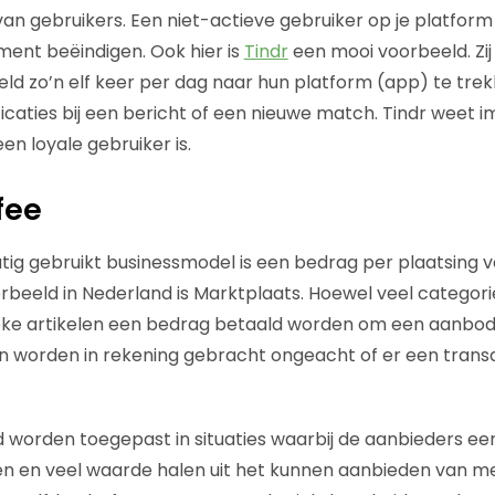
an gebruikers. Een niet-actieve gebruiker op je platform 
ement beëindigen. Ook hier is
Tindr
een mooi voorbeeld. Zij
ld zo’n elf keer per dag naar hun platform (app) te tre
ficaties bij een bericht of een nieuwe match. Tindr weet 
en loyale gebruiker is.
 fee
ig gebruikt businessmodel is een bedrag per plaatsing 
beeld in Nederland is Marktplaats. Hoewel veel categorieë
fieke artikelen een bedrag betaald worden om een aanbo
n worden in rekening gebracht ongeacht of er een transac
 worden toegepast in situaties waarbij de aanbieders ee
n en veel waarde halen uit het kunnen aanbieden van m