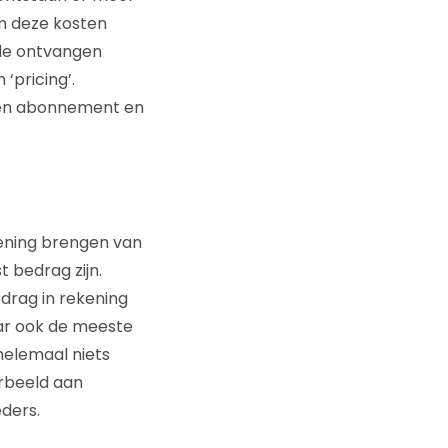
om deze kosten
 de ontvangen
‘pricing’.
 een abonnement en
kening brengen van
 bedrag zijn.
drag in rekening
ar ook de meeste
helemaal niets
orbeeld aan
ders.