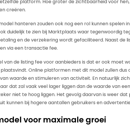
hetzelfde platform. Hoe groter de zichtbaarheid voor hen,
nen creëren.
 model hanteren zouden ook nog een rol kunnen spelen in 
ok duidelijk te zien bij Marktplaats waar tegenwoordig t
taling en de verzekering wordt gefaciliteerd. Naast de lis
en via een transactie fee.
l van de listing fee voor aanbieders is dat er ook moet w
plaatsvindt. Online platformen met dit model zullen dus c
an waarde en stimuleren van activiteit. En natuurlijk zic
ar dat zal vaak veel lager liggen dan de waarde van een
 zeker niet te hoog liggen. Het gevolg daarvan is weer da
uit kunnen bij hogere aantallen gebruikers en advertentie
 model voor maximale groei