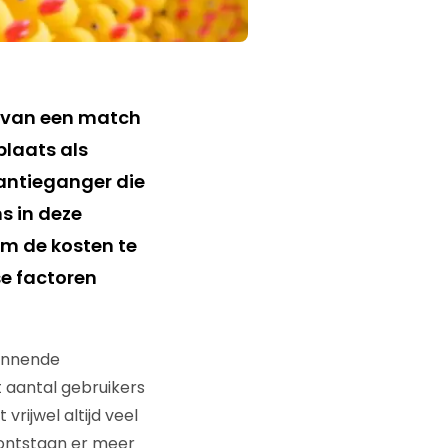
en van een match
laats als
kantieganger die
s in deze
om de kosten te
se factoren
ginnende
 aantal gebruikers
vrijwel altijd veel
 ontstaan er meer