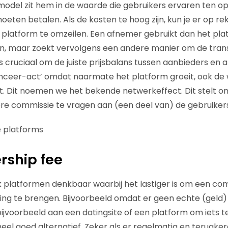
t model zit hem in de waarde die gebruikers ervaren ten o
oeten betalen. Als de kosten te hoog zijn, kun je er op 
 platform te omzeilen. Een afnemer gebruikt dan het pl
n, maar zoekt vervolgens een andere manier om de trans
s cruciaal om de juiste prijsbalans tussen aanbieders en 
anceer-act’ omdat naarmate het platform groeit, ook de
 Dit noemen we het bekende netwerkeffect. Dit stelt onl
e commissie te vragen aan (een deel van) de gebruikers
rship fee
ook platformen denkbaar waarbij het lastiger is om een co
ning te brengen. Bijvoorbeeld omdat er geen echte (geld)
ijvoorbeeld aan een datingsite of een platform om iets te 
l goed alternatief. Zeker als er regelmatig en terugke