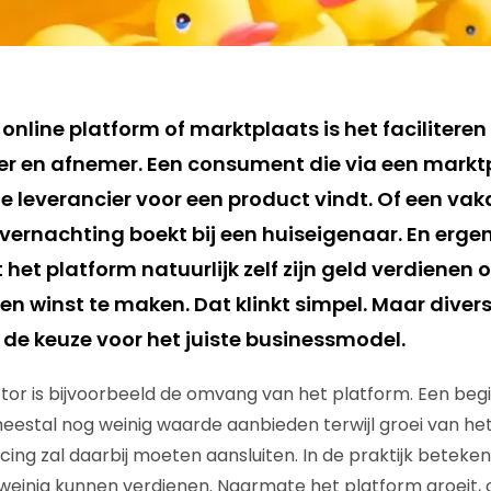
 online platform of marktplaats is het faciliter
r en afnemer. Een consument die via een marktp
e leverancier voor een product vindt. Of een va
vernachting boekt bij een huiseigenaar. En ergen
het platform natuurlijk zelf zijn geld verdienen 
en winst te maken. Dat klinkt simpel. Maar diver
n de keuze voor het juiste businessmodel.
ctor is bijvoorbeeld de omvang van het platform. Een be
estal nog weinig waarde aanbieden terwijl groei van het
icing zal daarbij moeten aansluiten. In de praktijk betekent 
weinig kunnen verdienen. Naarmate het platform groeit,