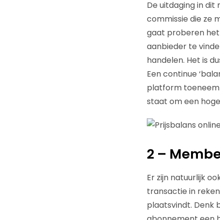
De uitdaging in di
commissie die ze m
gaat proberen het
aanbieder te vinde
handelen. Het is du
Een continue ‘bal
platform toeneemt.
staat om een hoger
2 – Membe
Er zijn natuurlijk 
transactie in reke
plaatsvindt. Denk b
abonnement een hee