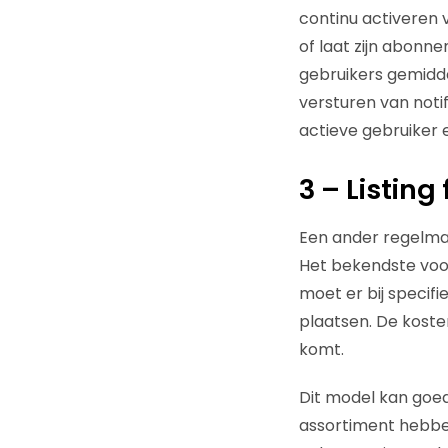
continu activeren v
of laat zijn abonn
gebruikers gemidde
versturen van noti
actieve gebruiker e
3 – Listing
Een ander regelmat
Het bekendste voor
moet er bij speci
plaatsen. De koste
komt.
Dit model kan goed
assortiment hebbe