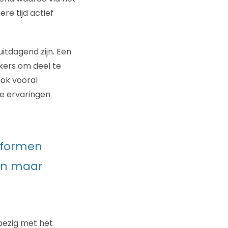
re tijd actief
tdagend zijn. Een
kers om deel te
ok vooral
ve ervaringen
atformen
en maar
bezig met het