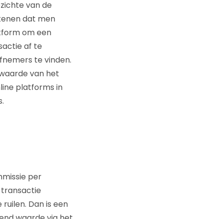
pzichte van de
rekenen dat men
atform om een
actie af te
afnemers te vinden.
 waarde van het
ine platforms in
.
mmissie per
 transactie
ruilen. Dan is een
rend waarde via het