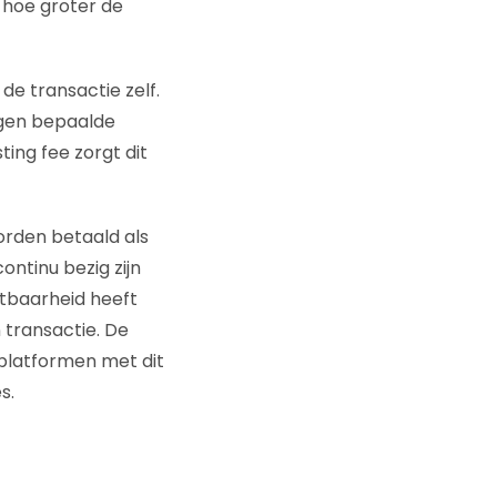
 hoe groter de
de transactie zelf.
egen bepaalde
ting fee zorgt dit
orden betaald als
ontinu bezig zijn
htbaarheid heeft
 transactie. De
t platformen met dit
s.