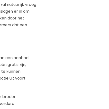
zal natuurlijk vroeg
 slagen er in om
kken door het
immers dat een
van een aanbod.
n gratis zijn,
d te kunnen
tie uit voort
n breder
eerdere