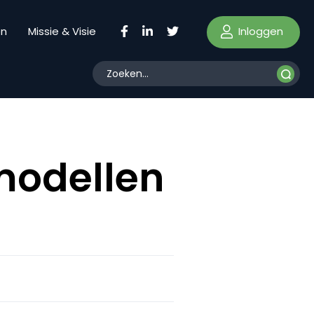
Inloggen
en
Missie & Visie
modellen