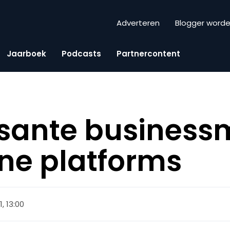
Adverteren
Blogger word
Jaarboek
Podcasts
Partnercontent
ssante business
ine platforms
1, 13:00