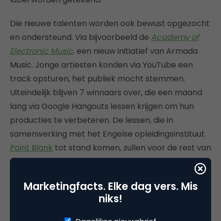
Die nieuwe talenten worden ook bewust opgezocht
en ondersteund. Via bijvoorbeeld de
Academy of
Electronic Music
,
een nieuw initiatief van Armada
Music. Jonge artiesten konden via YouTube een
track opsturen, het publiek mocht stemmen.
Uiteindelijk blijven 7 winnaars over, die een maand
lang via Google Hangouts lessen krijgen om hun
producties te verbeteren. De lessen, die in
samenwerking met het Engelse opleidingsinstituut
Point Blank
tot stand komen, zullen voor de rest van
de wereld ook zichtbaar zijn. “Armin vindt het altijd
leuk om mee te werken aan dingen die innovatief
Marketingfacts. Elke dag vers. Mis
zijn en hij vindt kennis overdragen heel belangrijk. En
niks!
zo’n academy is een mogelijkheid met relatief
weinig moeite: je gaat achter je laptop zitten, zet de