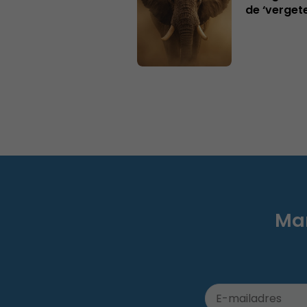
de ‘verget
Mar