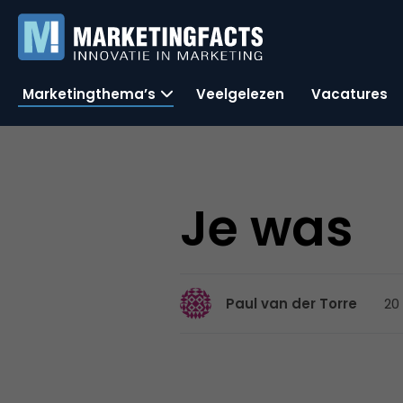
Marketingthema’s
Veelgelezen
Vacatures
Je was
20 
Paul van der Torre