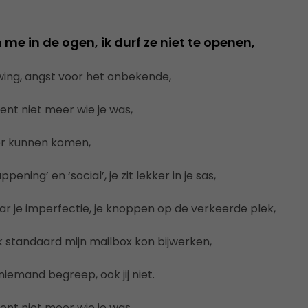
me in de ogen, ik durf ze niet te openen,
ing, angst voor het onbekende,
bent niet meer wie je was,
er kunnen komen,
ppening’ en ‘social’, je zit lekker in je sas,
ar je imperfectie, je knoppen op de verkeerde plek,
ik standaard mijn mailbox kon bijwerken,
niemand begreep, ook jij niet.
bent niet meer wie je was,