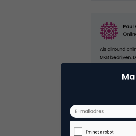
Paul 
Onlin
Als allround on
MKB bedrijven. D
en de uitvoerin
Mar
Categorie
Co
Tags
col