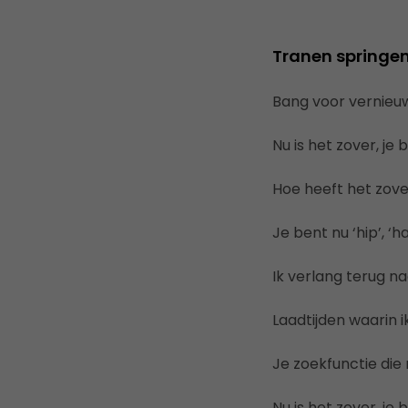
Tranen springen 
Bang voor vernieuw
Nu is het zover, je 
Hoe heeft het zov
Je bent nu ‘hip’, ‘ha
Ik verlang terug na
Laadtijden waarin 
Je zoekfunctie die 
Nu is het zover, je 