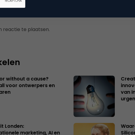
 reactie te plaatsen.
kelen
 or without a cause?
Creat
ll voor ontwerpers en
innov
aren
van i
urgen
uit Londen:
Waaro
ationele marketing, AI en
Silico