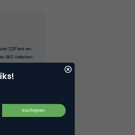
van ZZP'ers en
van SEO teksten
iks!