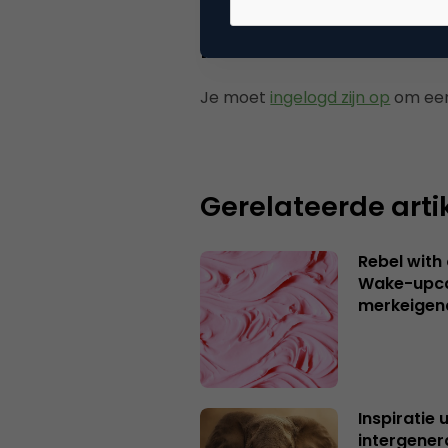
Plaats reactie
Je moet
ingelogd zijn op
om een
Gerelateerde arti
Rebel with
Wake-upca
merkeigen
Inspiratie 
intergener