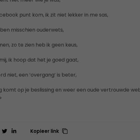
ebook punt kom, ik zit niet lekker in me sas,
 ik ben misschien ouderwets,
en, zo te zien heb ik geen keus,
j, ik hoop dat het je goed gaat,
rd niet, een ‘overgang’ is beter,
ug komt op je beslissing en weer een oude vertrouwde webs
?
Kopieer link