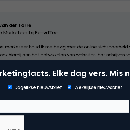
van der Torre
e Marketeer bij
PeevdTee
line marketeer houd ik me bezig met de online zichtbaarheid 
enk hierbij aan het ontwikkelen van websites, het schrijven 
g van social media marketing.
ketingfacts. Elke dag vers. Mis n
Dagelijkse nieuwsbrief
Wekelijkse nieuwsbrief
mmerce
umn