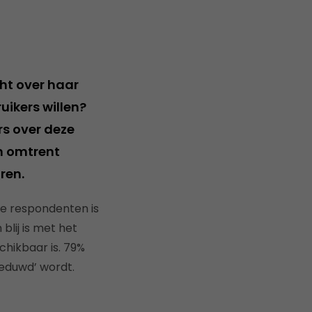
ht over haar
uikers willen?
s over deze
en omtrent
ren.
de respondenten is
blij is met het
chikbaar is. 79%
 geduwd’ wordt.