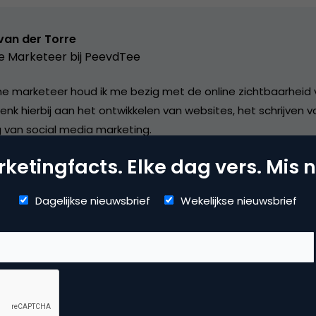
van der Torre
e Marketeer bij
PeevdTee
line marketeer houd ik me bezig met de online zichtbaarheid 
enk hierbij aan het ontwikkelen van websites, het schrijven 
g van social media marketing.
ketingfacts. Elke dag vers. Mis n
Dagelijkse nieuwsbrief
Wekelijkse nieuwsbrief
mmerce
erzoek