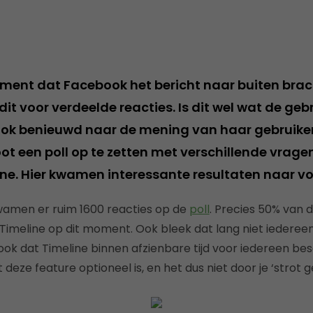
ment dat Facebook het bericht naar buiten brac
it voor verdeelde reacties. Is dit wel wat de gebr
ok benieuwd naar de mening van haar gebruiker
oot een poll op te zetten met verschillende vrag
ne. Hier kwamen interessante resultaten naar vo
kwamen er ruim 1600 reacties op de
poll
. Precies 50% van 
 Timeline op dit moment. Ook bleek dat lang niet iedereen 
ok dat Timeline binnen afzienbare tijd voor iedereen bes
at deze feature optioneel is, en het dus niet door je ‘strot