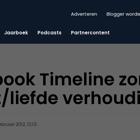
Adverteren
Blogger word
Jaarboek
Podcasts
Partnercontent
ook Timeline zo
/liefde verhoud
ebruari 2012, 12:13