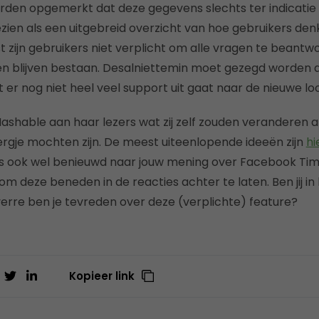
den opgemerkt dat deze gegevens slechts ter indicatie 
ien als een uitgebreid overzicht van hoe gebruikers de
t zijn gebruikers niet verplicht om alle vragen te beantw
n blijven bestaan. Desalniettemin moet gezegd worden d
at er nog niet heel veel support uit gaat naar de nieuwe l
Mashable aan haar lezers wat zij zelf zouden veranderen a
gje mochten zijn. De meest uiteenlopende ideeën zijn
hi
cts ook wel benieuwd naar jouw mening over Facebook Tim
om deze beneden in de reacties achter te laten. Ben jij in
verre ben je tevreden over deze (verplichte) feature?
Kopieer link