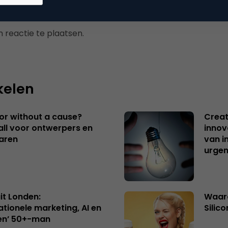
 reactie te plaatsen.
kelen
 or without a cause?
Creat
ll voor ontwerpers en
innov
aren
van i
urgen
uit Londen:
Waaro
ationele marketing, AI en
Silico
en’ 50+-man