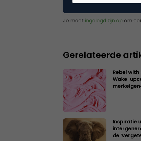
Plaats reactie
Je moet
ingelogd zijn op
om een
Gerelateerde arti
Rebel with
Wake-upca
merkeigen
Inspiratie 
intergener
de ‘verget