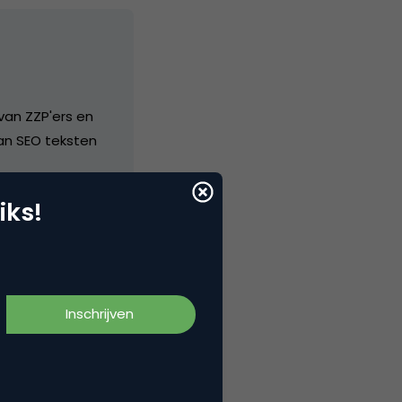
van ZZP'ers en
van SEO teksten
iks!