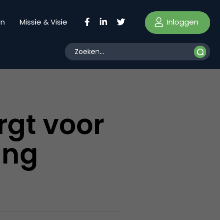
Inloggen
en
Missie & Visie
rgt voor
ing