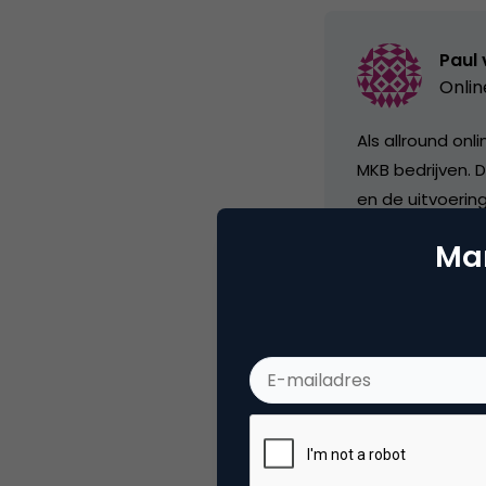
Paul 
Onlin
Als allround on
MKB bedrijven. D
en de uitvoerin
Mar
Categorie
Co
Tags
ond