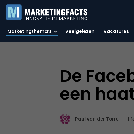
Marketingthema’s
Veelgelezen
Vacatures
De Faceb
een haat
1 f
Paul van der Torre