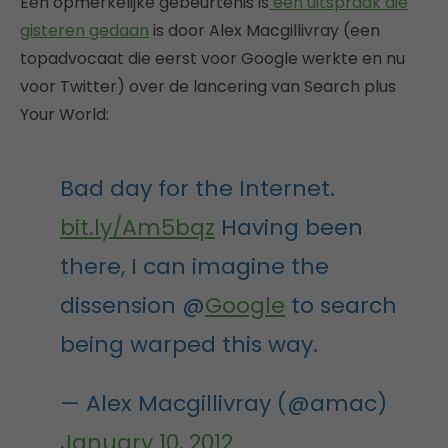
Een opmerkelijke gebeurtenis is
een uitspraak die
gisteren gedaan
is door Alex Macgillivray (een
topadvocaat die eerst voor Google werkte en nu
voor Twitter) over de lancering van Search plus
Your World:
Bad day for the Internet.
bit.ly/Am5bqz
Having been
there, I can imagine the
dissension @
Google
to search
being warped this way.
— Alex Macgillivray (@amac)
January 10, 2012