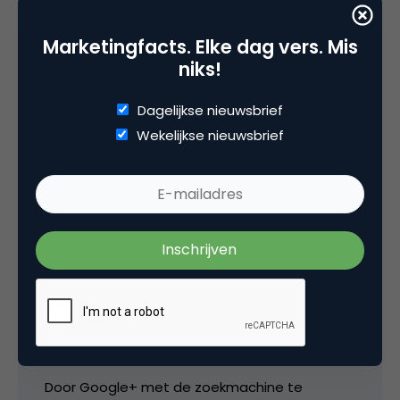
zoekmachine marketing
Marketingfacts. Elke dag vers. Mis
niks!
7 Reacties
Dagelijkse nieuwsbrief
Wekelijkse nieuwsbrief
Martijn Baas
Eigenlijk is het een vrij uitgekiende strategie
van Google. Waar bedrijven Facebook gingen
gebruiken omdat haar doelgroep daar te
vinden was, werkt Google+ in omgekeerde
richting.
Door Google+ met de zoekmachine te