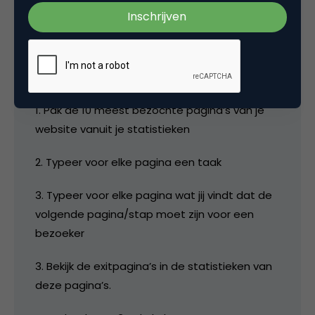
die taak te voltooien
Wat ik zelf een goede tip vind voor veel
ondernemers om heel snel inzicht te krijgen
(MET statistieken):
1. Pak de 10 meest bezochte pagina’s van je
website vanuit je statistieken
2. Typeer voor elke pagina een taak
3. Typeer voor elke pagina wat jij vindt dat de
volgende pagina/stap moet zijn voor een
bezoeker
3. Bekijk de exitpagina’s in de statistieken van
deze pagina’s.