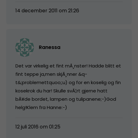
14 december 2011 om 21:26
Ranessa
Det var virkelig et fint mÃ¸nster! Hadde blitt et
fint teppe ja,men skjÃ¸nner &q-
t&;problemettquoo;;u) og for en koselig og fin
kosekrok du har! Skulle svÃ¦rt gjerne hatt
bÃ¥de bordet, lampen og tulipanene;-)God
helg!Klem fra Hanne:-)
12 juli 2016 om 01:25