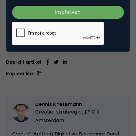
vastleggen in beeld. Dus terwijl Twitter, Facebook
en Google strijden om wereldheerschappij,
timmeren anderen aan de weg op zoek naar
heerschappij in hun eigen niche. Via de mobiel.
Deel dit artikel
Kopieer link
Dennis Knetemann
Creatief strateeg bij
EPIC ||
Amsterdam
Creatief strateeg. Diginative. Designnerd. Denkt