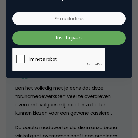
online advertising
1 Reactie
h.omlo
Ben het volledig met je eens dat deze
“brunamedewerkster” veel te overdreven
overkomt ,volgens mij hadden ze beter
kunnen kiezen voor een gewone cassiere .
De eerste medewerker die die in onze bruna
winkel gaat overnemen heeft een probleem .