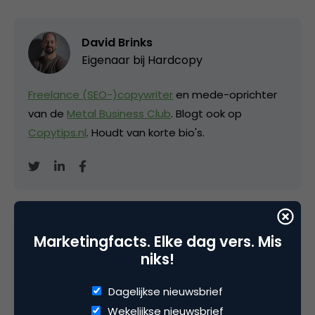
David Brinks
Eigenaar bij
Hardcopy
Freelance (SEO-)copywriter
en mede-oprichter
van de
Metal Business Club
. Blogt ook op
Copytips.nl
. Houdt van korte bio's.
Categorie
Marketingfacts. Elke dag vers. Mis
niks!
Advertising
Dagelijkse nieuwsbrief
Tags
Wekelijkse nieuwsbrief