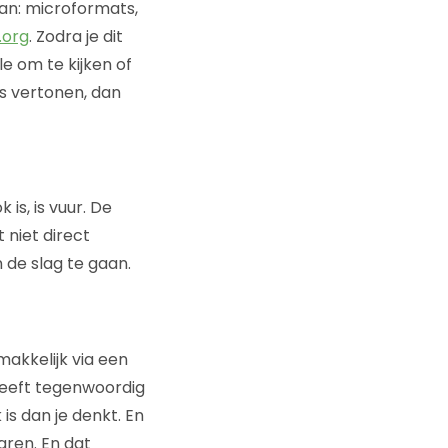
an: microformats,
.org
. Zodra je dit
e om te kijken of
s vertonen, dan
s, is vuur. De
 niet direct
 de slag te gaan.
akkelijk via een
heeft tegenwoordig
is dan je denkt. En
aren. En dat