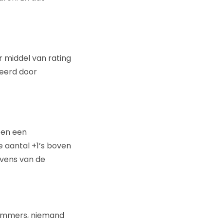
r middel van rating
deerd door
g en een
e aantal +1’s boven
evens van de
. Immers, niemand