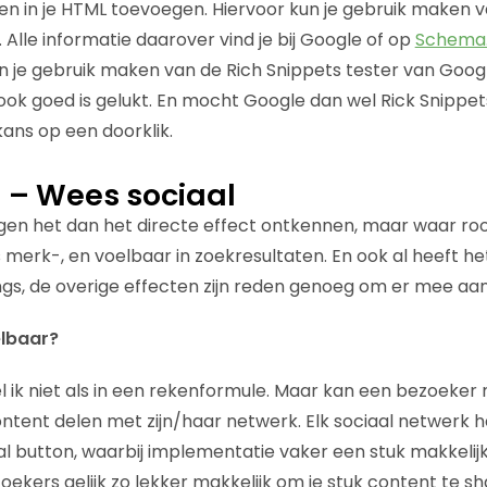
 in je HTML toevoegen. Hiervoor kun je gebruik maken v
Alle informatie daarover vind je bij Google of op
Schema
 je gebruik maken van de Rich Snippets tester van Googl
ok goed is gelukt. En mocht Google dan wel Rick Snippet
ans op een doorklik.
l – Wees sociaal
 het dan het directe effect ontkennen, maar waar rook i
s merk-, en voelbaar in zoekresultaten. En ook al heeft het
ings, de overige effecten zijn reden genoeg om er mee aan
elbaar?
ik niet als in een rekenformule. Maar kan een bezoeker m
ontent delen met zijn/haar netwerk. Elk sociaal netwerk 
al button, waarbij implementatie vaker een stuk makkelijk 
oekers gelijk zo lekker makkelijk om je stuk content te sh