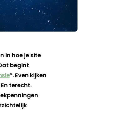
 in hoe je site
Dat begint
nsie
”. Even kijken
 En terecht.
teekpenningen
zichtelijk