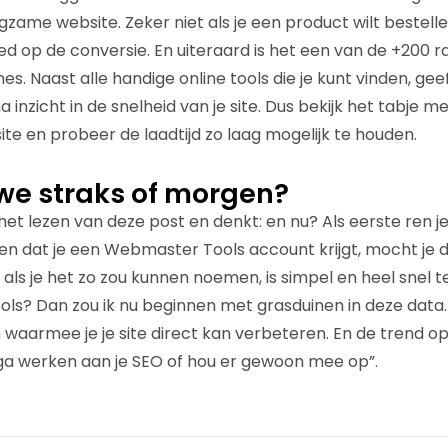
ngzame website. Zeker niet als je een product wilt bestelle
d op de conversie. En uiteraard is het een van de +200 r
s. Naast alle handige online tools die je kunt vinden, g
 inzicht in de snelheid van je site. Dus bekijk het tabje m
site en probeer de laadtijd zo laag mogelijk te houden.
we straks of morgen?
het lezen van deze post en denkt: en nu? Als eerste ren 
en dat je een Webmaster Tools account krijgt, mocht je d
, als je het zo zou kunnen noemen, is simpel en heel snel te
s? Dan zou ik nu beginnen met grasduinen in deze data.
n waarmee je je site direct kan verbeteren. En de trend o
a werken aan je SEO of hou er gewoon mee op”.