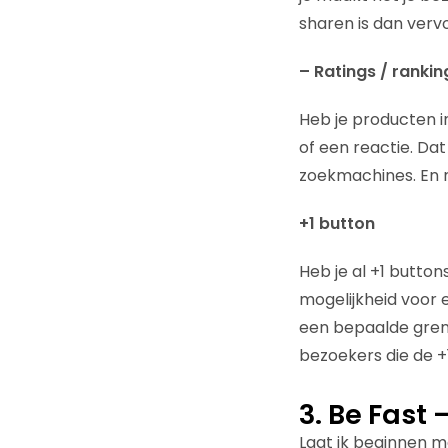
sharen is dan vervo
– Ratings / rankin
Heb je producten i
of een reactie. Da
zoekmachines. En n
+1 button
Heb je al +1 button
mogelijkheid voor 
een bepaalde grens
bezoekers die de +1
3. Be Fast 
Laat ik beginnen m