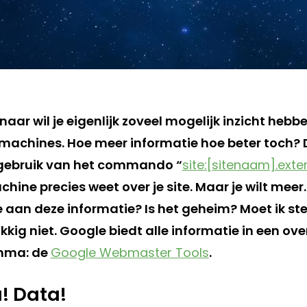
aar wil je eigenlijk zoveel mogelijk inzicht hebben
kmachines. Hoe meer informatie hoe beter toch? 
 gebruik van het commando “
site:[sitenaam].exte
ine precies weet over je site. Maar je wilt meer.
 aan deze informatie? Is het geheim? Moet ik s
kig niet. Google biedt alle informatie in een over
mma: de
Google Webmaster Tools
.
! Data!