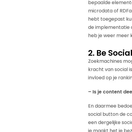
bepaalde elementen
microdata of RDFa. 
hebt toegepast kun
de implementatie o
heb je weer meer k
2. Be Socia
Zoekmachines mogen
kracht van social i
invloed op je rank
– Is je content de
En daarmee bedoel 
social button de c
een dergelijke soci
je maakt het je bez