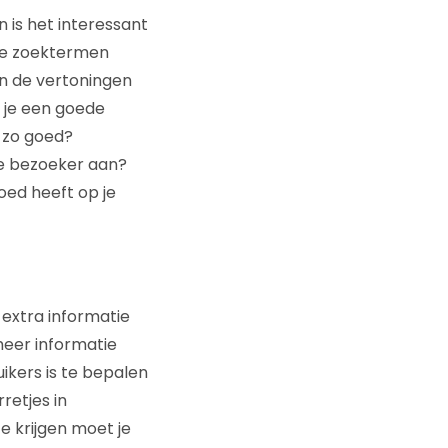
 is het interessant
 de zoektermen
n de vertoningen
 je een goede
t zo goed?
 de bezoeker aan?
loed heeft op je
: extra informatie
meer informatie
ikers is te bepalen
retjes in
te krijgen moet je