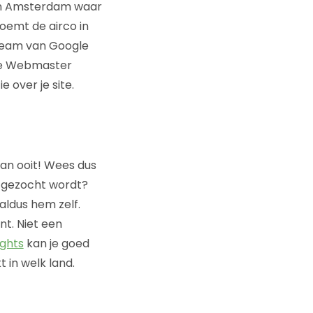
 in Amsterdam waar
zoemt de airco in
team van Google
gle Webmaster
 over je site.
 dan ooit! Wees dus
p gezocht wordt?
aldus hem zelf.
nt. Niet een
ights
kan je goed
 in welk land.