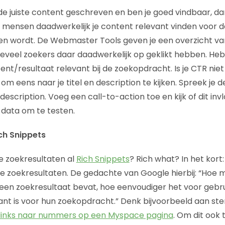
de juiste content geschreven en ben je goed vindbaar, dan
l mensen daadwerkelijk je content relevant vinden voor
en wordt. De Webmaster Tools geven je een overzicht va
veel zoekers daar daadwerkelijk op geklikt hebben. Heb
ent/resultaat relevant bij de zoekopdracht. Is je CTR nie
om eens naar je titel en description te kijken. Spreek je
escription. Voeg een call-to-action toe en kijk of dit inv
 data om te testen.
ch Snippets
de zoekresultaten al
Rich Snippets
? Rich what? In het kort
de zoekresultaten. De gedachte van Google hierbij: “Hoe 
en zoekresultaat bevat, hoe eenvoudiger het voor gebru
ant is voor hun zoekopdracht.” Denk bijvoorbeeld aan ster
links naar nummers op een Myspace pagina
. Om dit ook 