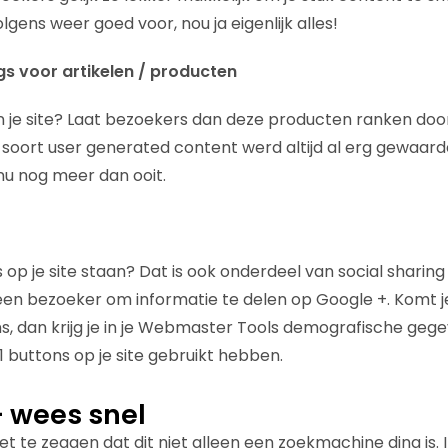
lgens weer goed voor, nou ja eigenlijk alles!
gs voor artikelen / producten
n je site? Laat bezoekers dan deze producten ranken doo
t soort user generated content werd altijd al erg gewaar
u nog meer dan ooit.
s op je site staan? Dat is ook onderdeel van social sharin
een bezoeker om informatie te delen op Google +. Komt j
, dan krijg je in je Webmaster Tools demografische geg
 buttons op je site gebruikt hebben.
– wees snel
et te zeggen dat dit niet alleen een zoekmachine ding is