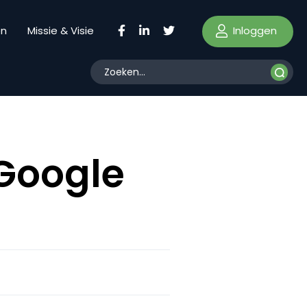
Inloggen
en
Missie & Visie
 Google