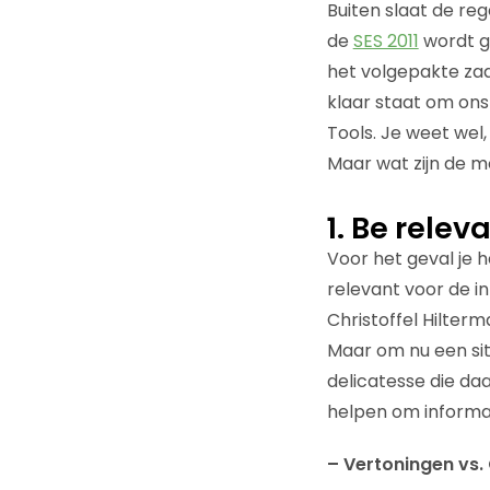
Buiten slaat de re
de
SES 2011
wordt ge
het volgepakte za
klaar staat om on
Tools. Je weet wel,
Maar wat zijn de mo
1. Be relev
Voor het geval je h
relevant voor de i
Christoffel Hilterm
Maar om nu een site
delicatesse die daa
helpen om informat
– Vertoningen vs.