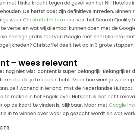
gen met flinke kracht tegen de gevel van het NH Hoteles
houden. De herfst doet zijn definitieve intreden. Binnen 
altje waar
Christoffel Hiltermann
van het Search Quality 
s te vertellen wat wij allemaal kunnen doen met de Goo
 die handige gratis tool van Google met heerlijke informatie
gelijkheden? Christoffel deelt het op in 3 grote stappen.
ant – wees relevant
et nog niet wist: content is super belangrijk. Belangrijker
nformatie die je te bieden hebt. Maar hoe weet je waar o
ann, zelf wonend in Ierland, mist de Nederlandse Hutspot, 
 te maken in het Engels over Hutspot, is niet echt releva
r op de kaart te vinden is, blijkbaar. Maar met
Google Ins
ie in te winnen over waar op gezocht wordt en wat werkt
 CTR