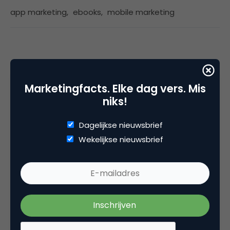
app marketing
,
ebooks
,
mobile marketing
4 Reacties
Marketingfacts. Elke dag vers. Mis
niks!
Marcel van Denken
Dagelijkse nieuwsbrief
Wekelijkse nieuwsbrief
Dag Bert,
Prima stuk. Wij zijn als Crius verantwoordelijk
voor de productie van een aantal titels die
terugkomen in je verhaal. O.a. Ivo Victoria is
door ons gemaakt. Je opmerking hierin is
deels terecht. Toegegeven, het is de roman