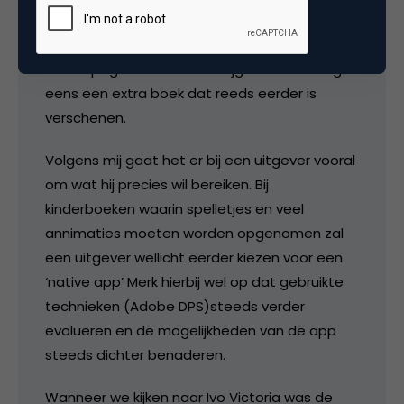
aangevuld met extra materiaal maar er is ook
een koppeling gemaakt met zijn weblog en
twitterpagina. Bovendien krijgt men ook nog
eens een extra boek dat reeds eerder is
verschenen.
Volgens mij gaat het er bij een uitgever vooral
om wat hij precies wil bereiken. Bij
kinderboeken waarin spelletjes en veel
annimaties moeten worden opgenomen zal
een uitgever wellicht eerder kiezen voor een
‘native app’ Merk hierbij wel op dat gebruikte
technieken (Adobe DPS)steeds verder
evolueren en de mogelijkheden van de app
steeds dichter benaderen.
Wanneer we kijken naar Ivo Victoria was de