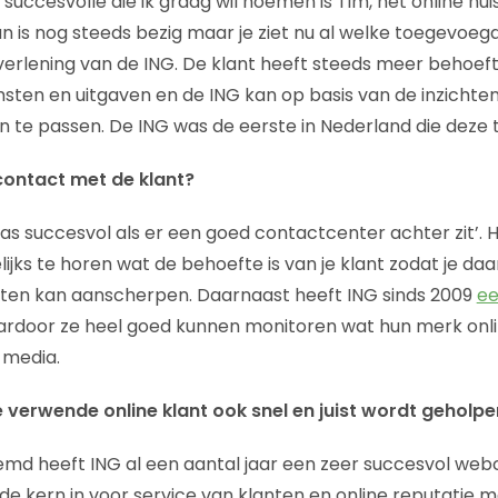
succesvolle die ik graag wil noemen is Tim, het online hu
an is nog steeds bezig maar je ziet nu al welke toegevoe
verlening van de ING. De klant heeft steeds meer behoeft
omsten en uitgaven en de ING kan op basis van de inzichte
 te passen. De ING was de eerste in Nederland die deze 
 contact met de klant?
pas succesvol als er een goed contactcenter achter zit’. H
ijks te horen wat de behoefte is van je klant zodat je da
sten kan aanscherpen. Daarnaast heeft ING sinds 2009
ee
rdoor ze heel goed kunnen monitoren wat hun merk onli
 media.
e verwende online klant ook snel en juist wordt geholp
md heeft ING al een aantal jaar een zeer succesvol webc
de kern in voor service van klanten en online reputatie