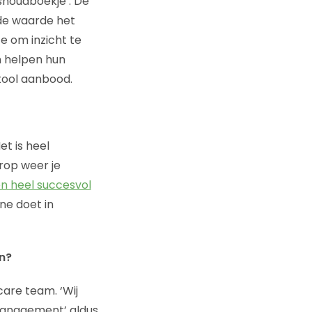
ishoudboekje’. De
gde waarde het
e om inzicht te
n helpen hun
tool aanbood.
et is heel
arop weer je
n heel succesvol
ne doet in
en?
are team. ‘Wij
 management’ aldus