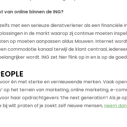
t van online binnen de ING?
’ zelfs met een serieuze dienstverlener als een financiële ins
 oplossingen in de markt waarop zij continue moeten inspe
sten op moeten aanpassen aldus Mouwen. Internet wordt
een commodotie kanaal terwijl de klant centraal, iedereen i
langrijker wordt. ING zet hier flink op in en is op de goe
EOPLE
voor én met sterke en vernieuwende merken. Vaak operer
’ op het terrein van marketing, online marketing, e-com
or haar opdrachtgevers ‘the next generation’! Als je o
 bij wilt praten of je zoekt zelf nieuwe mensen,
neem dan