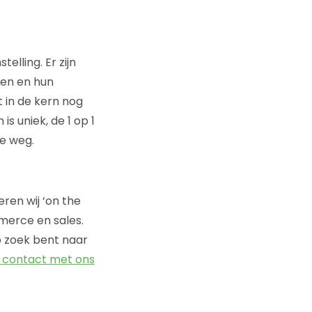
telling. Er zijn
len en hun
 in de kern nog
s uniek, de 1 op 1
de weg.
en wij ‘on the
merce en sales.
p zoek bent naar
 contact met ons