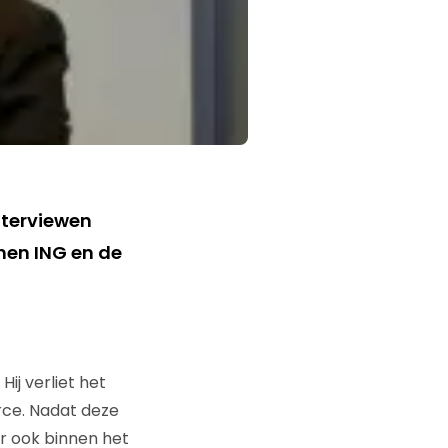
nterviewen
nen ING en de
ij verliet het
rce. Nadat deze
r ook binnen het