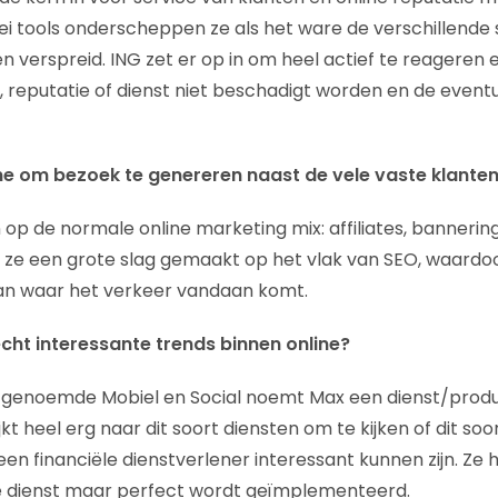
ei tools onderscheppen ze als het ware de verschillende s
 verspreid. ING zet er op in om heel actief te reageren e
 reputatie of dienst niet beschadigt worden en de eventu
ne om bezoek te genereren naast de vele vaste klante
in op de normale online marketing mix: affiliates, bannerin
n ze een grote slag gemaakt op het vlak van SEO, waardoor
van waar het verkeer vandaan komt.
cht interessante trends binnen online?
r genoemde Mobiel en Social noemt Max een dienst/produ
kt heel erg naar dit soort diensten om te kijken of dit so
en financiële dienstverlener interessant kunnen zijn. Ze 
 de dienst maar perfect wordt geïmplementeerd.