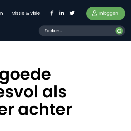
Inloggen
en
Missie & Visie
 goede
esvol als
er achter