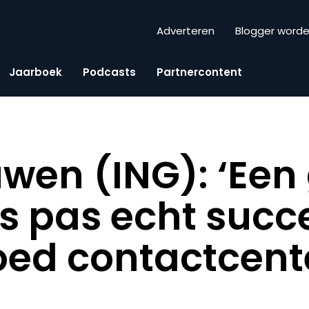
Adverteren
Blogger word
Jaarboek
Podcasts
Partnercontent
wen (ING): ‘Een
is pas echt succ
oed contactcent