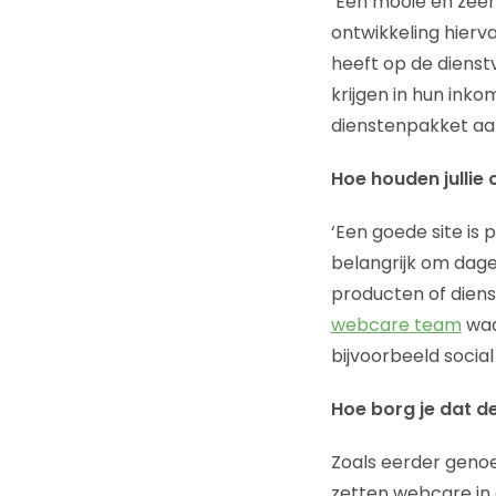
‘Een mooie en zeer 
ontwikkeling hierv
heeft op de dienst
krijgen in hun ink
dienstenpakket aan
Hoe houden jullie
‘Een goede site is 
belangrijk om dagel
producten of dien
webcare team
waa
bijvoorbeeld social
Hoe borg je dat d
Zoals eerder genoe
zetten webcare in 