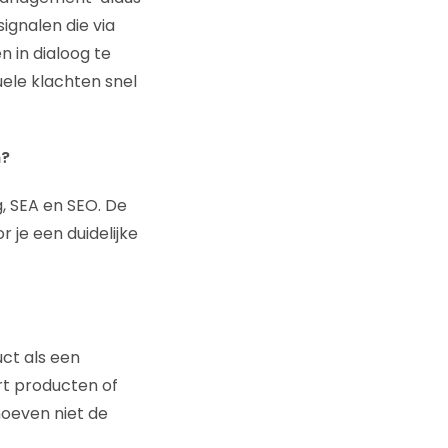
ignalen die via
n in dialoog te
ele klachten snel
n?
g, SEA en SEO. De
 je een duidelijke
ct als een
ort producten of
hoeven niet de