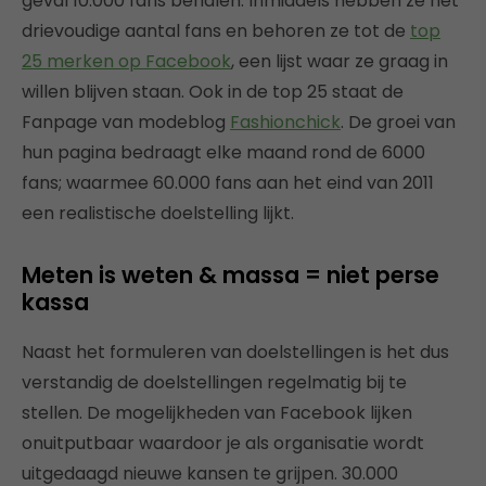
geval 10.000 fans behalen. Inmiddels hebben ze het
drievoudige aantal fans en behoren ze tot de
top
25 merken op Facebook
, een lijst waar ze graag in
willen blijven staan. Ook in de top 25 staat de
Fanpage van modeblog
Fashionchick
. De groei van
hun pagina bedraagt elke maand rond de 6000
fans; waarmee 60.000 fans aan het eind van 2011
een realistische doelstelling lijkt.
Meten is weten & massa = niet perse
kassa
Naast het formuleren van doelstellingen is het dus
verstandig de doelstellingen regelmatig bij te
stellen. De mogelijkheden van Facebook lijken
onuitputbaar waardoor je als organisatie wordt
uitgedaagd nieuwe kansen te grijpen. 30.000